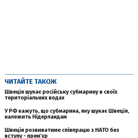
ЧИТАЙТЕ ТАКОЖ
Швеція шукає російську субмарину в своїх
територіальних водах
У РФ кажуть, що субмарина, яку шукає Швеція,
належить Нідерландам
Швеція розвиватиме співпрацю з НАТО без
вступу - прем'єр