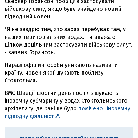
Сверкер Горансон пообіцяв застосувати
військову силу, якщо буде знайдено новий
підводний човен.
"Я не заздрю тим, хто зараз перебуває там, у
наших територіальних водах. І я вважаю
цілком доцільним застосувати військову силу",
- заявив Горансон.
Наразі офіційні особи уникають називати
країну, човен якої шукають поблизу
Стокгольма.
ВМС Швеції шостий день поспіль шукають
іноземну субмарину у водах Стокгольмського
архіпелагу, де раніше було
помічено "іноземну
підводну діяльність".