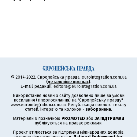
© 2014-2022, Європейська правда, eurointegration.com.ua
(
детальніше про нас
)
.
E-mail редакції:
editors@eurointegration.com.ua
Використання новин з сайту дозволено лише за умови
посилання (гіперпосилання) на "Європейську правду",
www.eurointegration.com.ua. Републікація повного тексту
статей, інтерв'ю та колонок -
заборонена
.
Матеріали з позначкою
PROMOTED
або
ЗА ПІДТРИМКИ
публікуються на правах реклами.
Проєкт втілюється за підтримки міжнародних донорів,
основне фінансування надає
National Endowment for