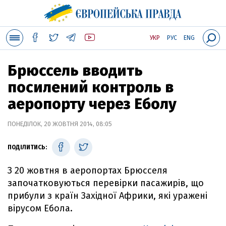
УКР
РУС
ENG
Брюссель вводить
посилений контроль в
аеропорту через Еболу
ПОНЕДІЛОК, 20 ЖОВТНЯ 2014, 08:05
ПОДІЛИТИСЬ:
З 20 жовтня в аеропортах Брюсселя
започатковуються перевірки пасажирів, що
прибули з країн Західної Африки, які уражені
вірусом Ебола.