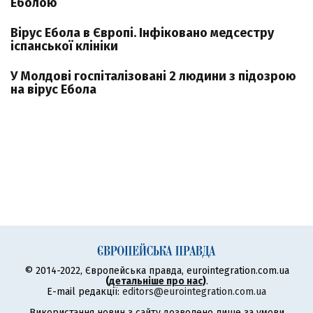
Еболою
Вірус Ебола в Європі. Інфіковано медсестру
іспанської клініки
У Молдові госпіталізовані 2 людини з підозрою
на вірус Ебола
© 2014-2022, Європейська правда, eurointegration.com.ua
(
детальніше про нас
)
.
E-mail редакції:
editors@eurointegration.com.ua
Використання новин з сайту дозволено лише за умови