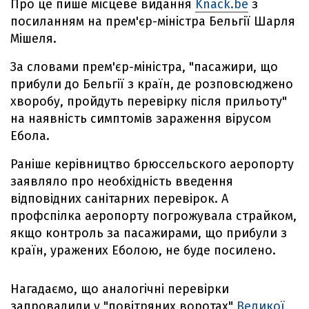
Про це пише місцеве видання
Knack.be
з
посиланням на прем'єр-міністра Бельгії Шарля
Мішеля.
За словами прем'єр-міністра, "пасажири, що
прибули до Бельгії з країн, де розповсюджено
хворобу, пройдуть перевірку після прильоту"
на наявність симптомів зараження вірусом
Ебола.
Раніше керівництво брюссельского аеропорту
заявляло про необхідність введення
відповідних санітарних перевірок. А
профспілка аеропорту погрожувала страйком,
якщо контроль за пасажирами, що прибули з
країн, уражених Еболою, не буде посилено.
Нагадаємо, що аналогічні перевірки
запровадили у "повітряних воротах"
Великої