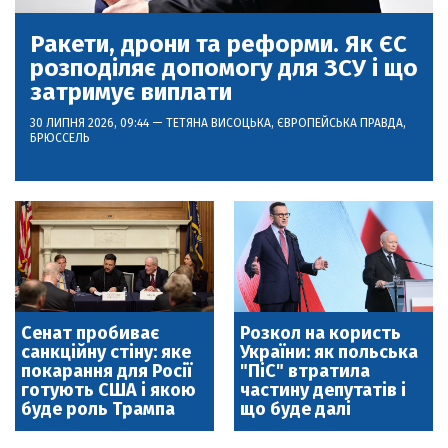
Ракети, дрони та реформи. Як ЄС
розподіляє допомогу для ЗСУ і що
затримує виплати
30 ЛИПНЯ 2026, 09:44 —
ТЕТЯНА ВИСОЦЬКА
, ЄВРОПЕЙСЬКА ПРАВДА,
БРЮССЕЛЬ
Сенат пробиває
Розкол на користь
санкційну стіну: яке
України: як польська
покарання для Росії
"ПіС" втратила
готують США і якою
частину депутатів і
буде роль Трампа
що буде далі