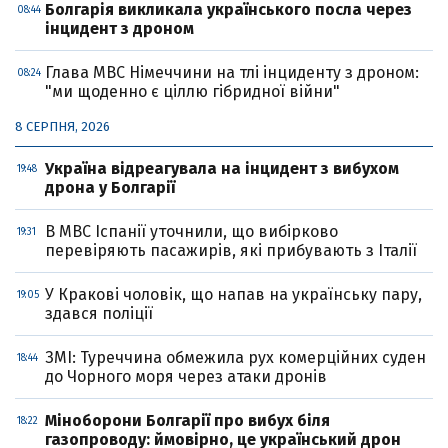
Болгарія викликала українського посла через
08:44
інцидент з дроном
Глава МВС Німеччини на тлі інциденту з дроном:
08:24
"ми щоденно є ціллю гібридної війни"
8 СЕРПНЯ, 2026
Україна відреагувала на інцидент з вибухом
19:48
дрона у Болгарії
В МВС Іспанії уточнили, що вибірково
19:31
перевіряють пасажирів, які прибувають з Італії
У Кракові чоловік, що напав на українську пару,
19:05
здався поліції
ЗМІ: Туреччина обмежила рух комерційних суден
18:44
до Чорного моря через атаки дронів
Міноборони Болгарії про вибух біля
18:22
газопроводу: ймовірно, це український дрон