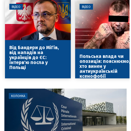
ВІДЕО
ВІДЕО
Від Бандери до МіГів,
від нападів на
Польська влада чи
українців до ЄС:
опозиція: пояснюємо,
інтерв'ю посла у
хто винен у
Польщі
антиукраїнській
ксенофобії
КОЛОНКА