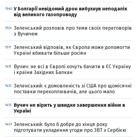
У Болгарії невідомий дрон вибухнув неподалік
15:40
від великого газопроводу
Зеленський розповів про теми своїх переговорів
15:24
з Вучичем
Зеленський відповів, як Європа може допомогти
15:11
Україні вбивати більше росіян
Вучич: не всі в Європі хочуть бачити в ЄС Україну
14:51
і країни Західних Балкан
Зеленський: є домовленість зі США про щомісячні
14:32
поставки перехоплювачів, але цього мало
Вучич не вірить у швидке завершення війни в
14:15
Україні
Зеленський: було б добре до кінця року
14:01
підготувати укладення угоди про ЗВТ з Сербією