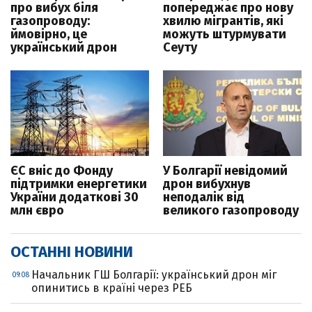
про вибух біля
попереджає про нову
газопроводу:
хвилю мігрантів, які
ймовірно, це
можуть штурмувати
український дрон
Сеуту
ЄС вніс до Фонду
У Болгарії невідомий
підтримки енергетики
дрон вибухнув
України додаткові 30
неподалік від
млн євро
великого газопроводу
ОСТАННІ НОВИНИ
Начальник ГШ Болгарії: український дрон міг
09:08
опинитись в країні через РЕБ