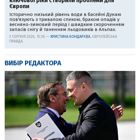
ключової ріки створили проблеми для
Європи
Історично низький рівень води в басейні Дунаю
пов'язують з тривалою спекою, браком опадів у
весняно-зимовий період і швидким скороченням
запасів снігу й таненням льодовиків в Альпах.
5 СЕРПНЯ 2026, 15:36 —
ХРИСТИНА БОНДАРЄВА
, ЄВРОПЕЙСЬКА
ПРАВДА
ВИБІР РЕДАКТОРА