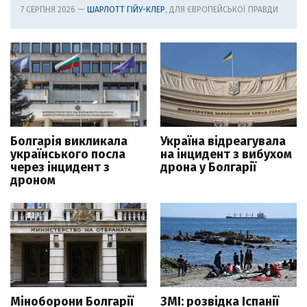
7 СЕРПНЯ 2026 —
ШАРЛОТТ ГІЙУ-КЛЕР
, ДЛЯ ЄВРОПЕЙСЬКОЇ ПРАВДИ
Болгарія викликала
Україна відреагувала
українського посла
на інцидент з вибухом
через інцидент з
дрона у Болгарії
дроном
Міноборони Болгарії
ЗМІ: розвідка Іспанії