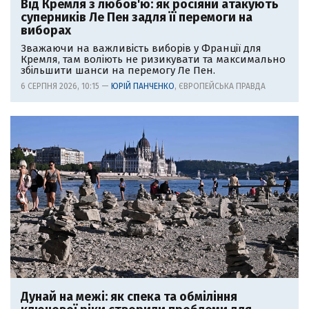
Від Кремля з любов'ю: як росіяни атакують
суперників Ле Пен задля її перемоги на
виборах
Зважаючи на важливість виборів у Франції для
Кремля, там воліють не ризикувати та максимально
збільшити шанси на перемогу Ле Пен.
6 СЕРПНЯ 2026, 10:15 —
ЮРІЙ ПАНЧЕНКО
, ЄВРОПЕЙСЬКА ПРАВДА
Дунай на межі: як спека та обміління