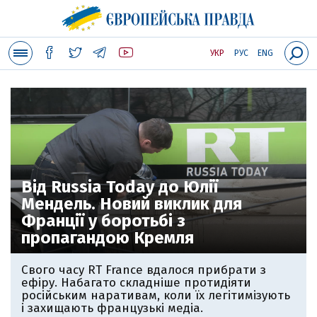
УКР
РУС
ENG
Від Russia Today до Юлії
Мендель. Новий виклик для
Франції у боротьбі з
пропагандою Кремля
Свого часу RT France вдалося прибрати з
ефіру. Набагато складніше протидіяти
російським наративам, коли їх легітимізують
і захищають французькі медіа.