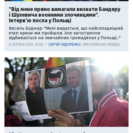
"Від мене прямо вимагали визнати Бандеру
і Шухевича воєнними злочинцями".
Інтерв’ю посла у Польщі
Василь Боднар: "Мені видається, що найскладніший
етап кризи ми пройшли. Але загострення
відбивається на звичайних громадянах у Польщі..."
6 СЕРПНЯ 2026, 15:00 —
СЕРГІЙ СИДОРЕНКО
, ЄВРОПЕЙСЬКА ПРАВДА