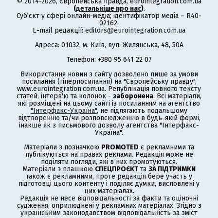
© 2014-2026, Європейська правда, eurointegration.com.ua
(
детальніше про нас
)
.
Суб'єкт у сфері онлайн-медіа; ідентифікатор медіа – R40-
02162.
E-mail редакції:
editors@eurointegration.com.ua
Адреса: 01032, м. Київ, вул. Жилянська, 48, 50А
Телефон: +380 95 641 22 07
Використання новин з сайту дозволено лише за умови
посилання (гіперпосилання) на "Європейську правду",
www.eurointegration.com.ua. Републікація повного тексту
статей, інтерв'ю та колонок -
заборонена
. Всі матеріали,
які розміщені на цьому сайті із посиланням на агентство
"Інтерфакс-Україна"
, не підлягають подальшому
відтворенню та/чи розповсюдженню в будь-якій формі,
інакше як з письмового дозволу агентства "Інтерфакс-
Україна".
Матеріали з позначкою
PROMOTED
є рекламними та
публікуються на правах реклами. Редакція може не
поділяти погляди, які в них промотуються.
Матеріали з плашкою
СПЕЦПРОЄКТ
та
ЗА ПІДТРИМКИ
також є рекламними, проте редакція бере участь у
підготовці цього контенту і поділяє думки, висловлені у
цих матеріалах.
Редакція не несе відповідальності за факти та оціночні
судження, оприлюднені у рекламних матеріалах. Згідно з
українським законодавством відповідальність за зміст