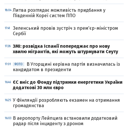
Литва розглядає можливість придбання у
18:04
Південній Кореї систем ППО
Зеленський провів зустріч з прем'єр-міністром
17:41
Сербії
ЗМІ: розвідка Іспанії попереджає про нову
17:28
хвилю мігрантів, які можуть штурмувати Сеуту
В Угорщині керівна партія визначилась із
17:01
ФОТО
кандидатом в президенти
ЄС вніс до Фонду підтримки енергетики України
16:46
додаткові 30 млн євро
У Фінляндії розробляють екзамен на отримання
16:25
громадянства
В аеропорту Лейпцига встановили додатковий
16:03
радар після інциденту з дроном