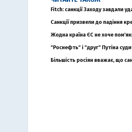
Fitch: санкції Заходу завдали у
Санкції призвели до падіння кр
Жодна країна ЄС не хоче пом'я
"Роснефть" і "друг" Путіна суди
Більшість росіян вважає, що са