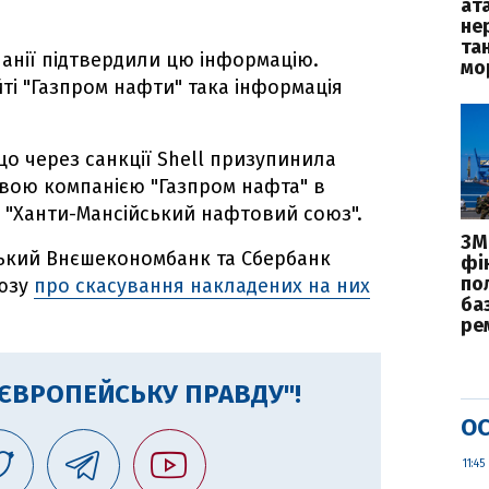
ат
не
та
анії підтвердили цю інформацію.
мо
йті "Газпром нафти" така інформація
що через санкції Shell призупинила
вою компанією "Газпром нафта" в
 "Ханти-Мансійський нафтовий союз".
ЗМІ
ський Внєшекономбанк та Сбербанк
фі
по
оюзу
про скасування накладених на них
ба
ре
"ЄВРОПЕЙСЬКУ ПРАВДУ"!
ОС
11:45