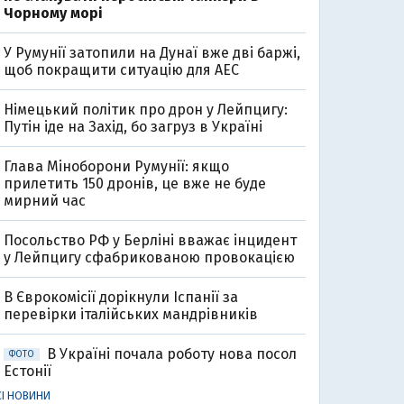
Чорному морі
У Румунії затопили на Дунаї вже дві баржі,
щоб покращити ситуацію для АЕС
Німецький політик про дрон у Лейпцигу:
Путін іде на Захід, бо загруз в Україні
Глава Міноборони Румунії: якщо
прилетить 150 дронів, це вже не буде
мирний час
Посольство РФ у Берліні вважає інцидент
0
у Лейпцигу сфабрикованою провокацією
В Єврокомісії дорікнули Іспанії за
перевірки італійських мандрівників
В Україні почала роботу нова посол
ФОТО
Естонії
СІ НОВИНИ