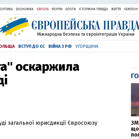
ОЛІТИКА
ЕКОНОМІКА
ЄВРОПА
ФОРУМ
БЛОГИ
ІСТОРИЧНА ПРАВДА
ЖИТТЯ
ЧЕМПІОН
Міжнародна безпека та євроінтеграція України
ОЛЬЩА
ВСТУП ДО ЄС
ВІЙНА З РФ
УГОРЩИНА
та" оскаржила
ГО
ді
ЗМ
уді загальної юрисдикції Євросоюзу
що
по