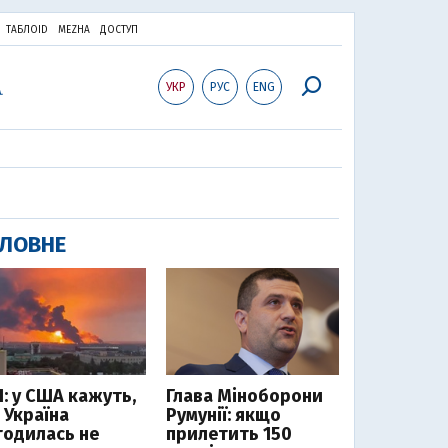
ТАБЛОID
MEZHA
ДОСТУП
УКР
РУС
ENG
ЛОВНЕ
І: у США кажуть,
Глава Міноборони
 Україна
Румунії: якщо
годилась не
прилетить 150