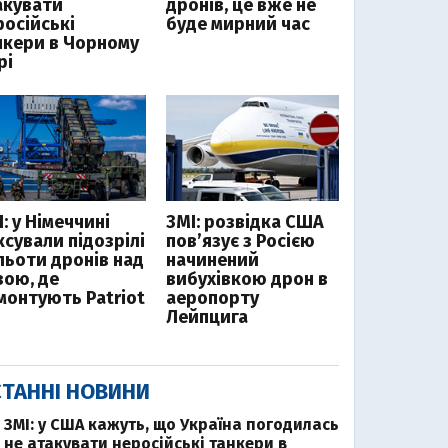
акувати
дронів, це вже не
російські
буде мирний час
нкери в Чорному
рі
: у Німеччині
ЗМІ: розвідка США
ксували підозрілі
пов’язує з Росією
льоти дронів над
начинений
зою, де
вибухівкою дрон в
монтують Patriot
аеропорту
Лейпцига
ТАННІ НОВИНИ
ЗМІ: у США кажуть, що Україна погодилась
не атакувати неросійські танкери в