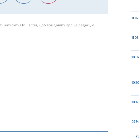
11:26
 і натисніть Ctrl + Enter, щоб повідомити про це редакцію.
11:08
10:58
10:3
10:12
09:54
У