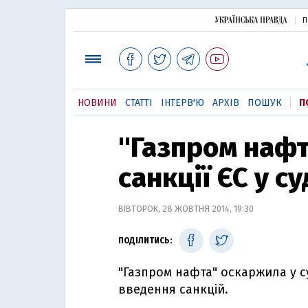
П
НОВИНИ
СТАТТІ
ІНТЕРВ'Ю
АРХІВ
ПОШУК
П
"Газпром наф
санкції ЄС у су
ВІВТОРОК, 28 ЖОВТНЯ 2014, 19:30
ПОДІЛИТИСЬ:
"Газпром нафта" оскаржила у с
введення санкцій.