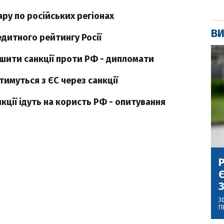
дару по російських регіонах
ВИ
едитного рейтингу Росії
кшити санкції проти РФ - дипломати
тимуться з ЄС через санкції
нкції ідуть на користь РФ - опитування
Р
Є
З
3
П