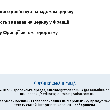
ого у зв’язку з нападом на церкву
ість за напад на церкву у Франції
 у Франції актом тероризму
4-2022, Європейська правда, eurointegration.com.ua
(
детальніше пр
E-mail редакції:
editors@eurointegration.com.ua
а умови посилання (гіперпосилання) на "Європейську правду", www.
тексту статей, інтерв'ю та колонок -
заборонена
.