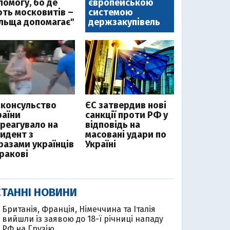
помогу, бо де
європейською
ють московитів –
системою
льща допомагає"
держзакупівель
нконсульство
ЄС затвердив нові
раїни
санкції проти РФ у
дреагувало на
відповідь на
цидент з
масовані удари по
разами українців
Україні
Кракові
ТАННІ НОВИНИ
Британія, Франція, Німеччина та Італія
вийшли із заявою до 18-ї річниці нападу
РФ на Грузію