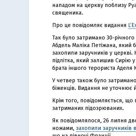
нападом на церкву поблизу Руа
священика.
Про це повідомляє видання
L’E
Так було затримано 30-річного
Абдель Маліка Петіжана, який 
захопили заручників у церкві. 
підлітка, який залишив Сирію у
брата іншого терориста Аделя 
У четвер також було затримано
біженців. Видання не уточнює й
Крім того, повідомляється, що 
затриманих підозрюваних.
Як повідомлялося, 26 липня дв
ножами,
захопили заручників в
що на півночі Франції.