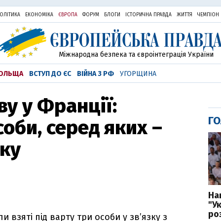
ОЛІТИКА
ЕКОНОМІКА
ЄВРОПА
ФОРУМ
БЛОГИ
ІСТОРИЧНА ПРАВДА
ЖИТТЯ
ЧЕМПІОН
Міжнародна безпека та євроінтеграція України
ОЛЬЩА
ВСТУП ДО ЄС
ВІЙНА З РФ
УГОРЩИНА
ву у Франції:
ГО
оби, серед яких –
ку
На
"У
ро
и взяті під варту три особи у зв’язку з