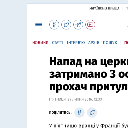
П
НОВИНИ
СТАТТІ
ІНТЕРВ'Ю
АРХІВ
ПОШУК
П
Напад на церк
затримано 3 ос
прохач притул
П'ЯТНИЦЯ, 29 ЛИПНЯ 2016, 12:33
ПОДІЛИТИСЬ:
У п’ятницю вранці у Франції бул