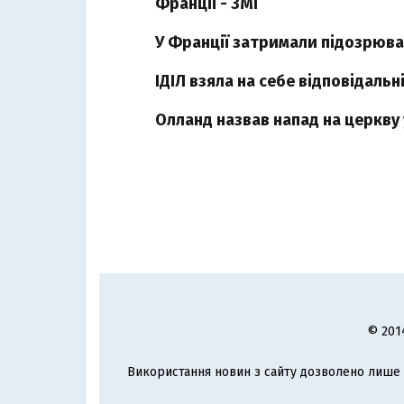
Франції - ЗМІ
У Франції затримали підозрюван
ІДІЛ взяла на себе відповідальн
Олланд назвав напад на церкву
© 201
Використання новин з сайту дозволено лише з