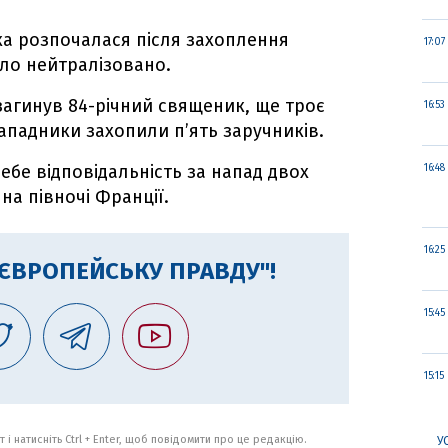
яка розпочалася після захоплення
17:07
уло нейтралізовано.
 загинув 84-річний священик, ще троє
16:53
ападники захопили п’ять заручників.
ебе відповідальність за напад двох
16:48
на півночі Франції.
16:25
"ЄВРОПЕЙСЬКУ ПРАВДУ"!
15:45
15:15
 і натисніть Ctrl + Enter, щоб повідомити про це редакцію.
У