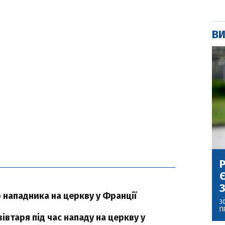
ВИ
Р
Є
З
 нападника на церкву у Франції
3
П
вівтаря під час нападу на церкву у