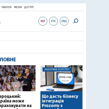
ТАБЛОID
MEZHA
ДОСТУП
УКР
РУС
ENG
ЛОВНЕ
АНАЛІТИКА КОРОТКО
вроцький:
Що дасть бізнесу
країна може
інтеграція
зраховувати на
Prozorro з