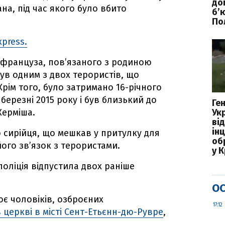
до
на, під час якого було вбито
б’
По
xpress.
 француза, пов’язаного з родиною
був одним з двох терористів, що
Крім того, було затримано 16-річного
 березні 2015 року і був близький до
Ге
Керміша.
Ук
ві
ін
 сирійця, що мешкав у притулку для
об
ого зв’язок з терористами.
у 
поліція відпустила двох раніше
ОС
оє чоловіків, озброєних
17:12
 церкві в місті Сент-Етьєнн-дю-Рувре
,