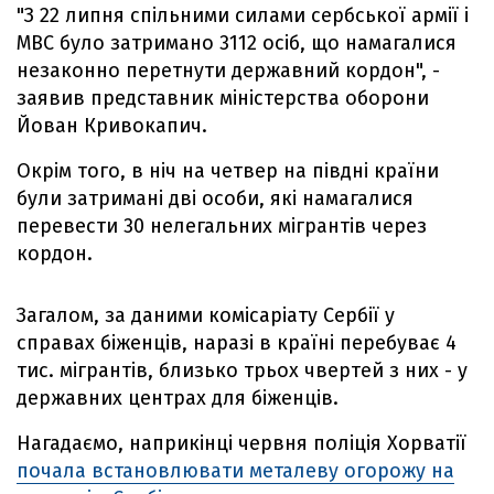
"З 22 липня спільними силами сербської армії і
МВС було затримано 3112 осіб, що намагалися
незаконно перетнути державний кордон", -
заявив представник міністерства оборони
Йован Кривокапич.
Окрім того, в ніч на четвер на півдні країни
були затримані дві особи, які намагалися
перевести 30 нелегальних мігрантів через
кордон.
Загалом, за даними комісаріату Сербії у
справах біженців, наразі в країні перебуває 4
тис. мігрантів, близько трьох чвертей з них - у
державних центрах для біженців.
Нагадаємо, наприкінці червня поліція Хорватії
почала встановлювати металеву огорожу на