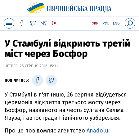
УКР
РУС
ENG
У Стамбулі відкриють третій
міст через Босфор
ЧЕТВЕР, 25 СЕРПНЯ 2016, 15:31
ПОДІЛИТИСЬ:
У Стамбулі в п'ятницю, 26 серпня відбудеться
церемонія відкриття третього мосту через
Босфор, названого на честь султана Селіма
Явуза, і автостради Північного узбережжя.
Про це повідомляє агентство
Anadolu.