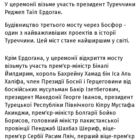
У церемонії візьме участь президент Туреччини
Реджеп Таїп Ердоган.
Будівництво третього мосту через Босфор -
один з найважливіших проектів в історії
Туреччини. Цей міст стане найширшим у світі.
Крім Ердогана, у церемонії відкриття мосту
візьмуть участь прем'єр-міністр Біналі
Йилдирим, король Бахрейну Хамад бін Іса Аль
Халіфа, член Президії Боснії і Герцеговини від
боснійських мусульман Бакір Ізетбегович,
президент Македонії Георге Іванов, президент
Турецької Республіки Північного Кіпру Мустафа
Акинджи, прем'єр-міністр Болгарії Бойко
Борисов, головний міністр пакистанської
провінції Пенджаб Шахбаз Шериф, віце-
прем'єр Сербії Расим Ляіч, перший віце-прем'єр