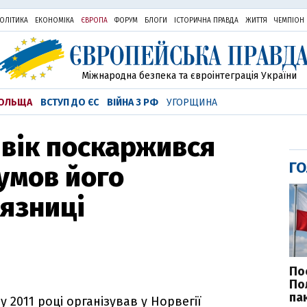
ОЛІТИКА
ЕКОНОМІКА
ЄВРОПА
ФОРУМ
БЛОГИ
ІСТОРИЧНА ПРАВДА
ЖИТТЯ
ЧЕМПІОН
Міжнародна безпека та євроінтеграція України
ОЛЬЩА
ВСТУП ДО ЄС
ВІЙНА З РФ
УГОРЩИНА
вік поскаржився
ГО
умов його
’язниці
По
По
па
у 2011 році організував у Норвегії