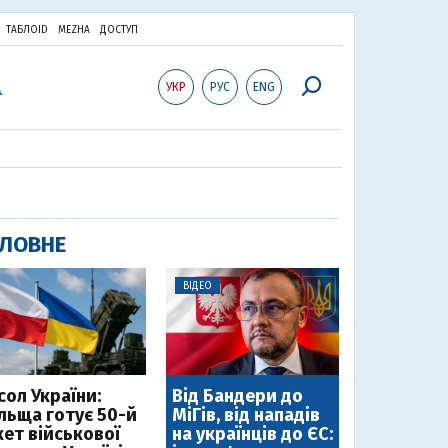
ТАБЛОID
MEZHA
ДОСТУП
УКР
РУС
ENG
ЛОВНЕ
ВІДЕО
сол України:
Від Бандери до
льща готує 50-й
МіГів, від нападів
кет військової
на українців до ЄС: