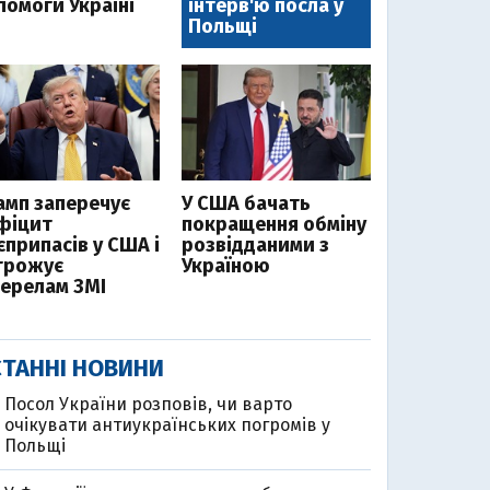
помоги Україні
інтерв'ю посла у
Польщі
амп заперечує
У США бачать
фіцит
покращення обміну
єприпасів у США і
розвідданими з
грожує
Україною
ерелам ЗМІ
ТАННІ НОВИНИ
Посол України розповів, чи варто
очікувати антиукраїнських погромів у
Польщі