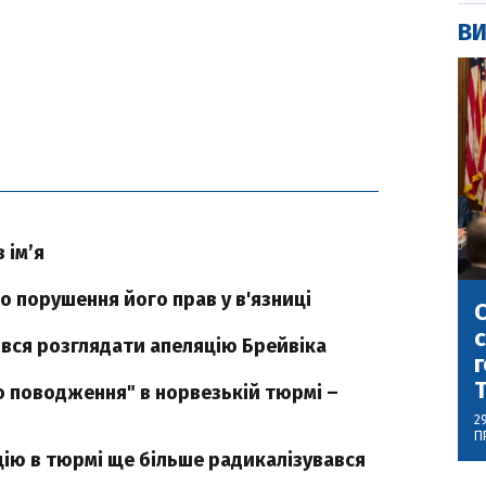
ВИ
 ім’я
о порушення його прав у в'язниці
С
с
ився розглядати апеляцію Брейвіка
г
о поводження" в норвезькій тюрмі –
2
П
цію в тюрмі ще більше радикалізувався