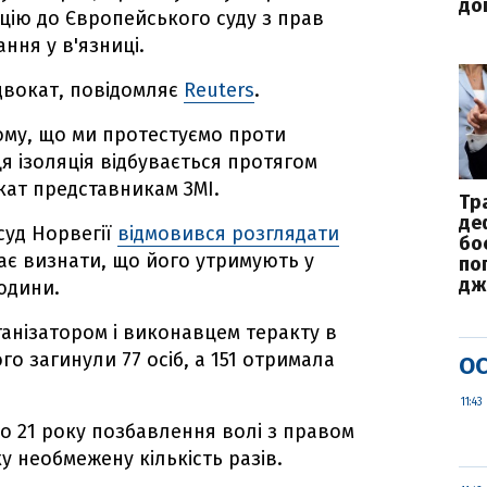
до
цію до Європейського суду з прав
ня у в'язниці.
двокат, повідомляє
Reuters
.
тому, що ми протестуємо проти
ця ізоляція відбувається протягом
окат представникам ЗМІ.
Тр
де
суд Норвегії
відмовився розглядати
бо
ає визнати, що його утримують у
по
дж
людини.
ганізатором і виконавцем теракту в
го загинули 77 осіб, а 151 отримала
ОС
11:43
до 21 року позбавлення волі з правом
 необмежену кількість разів.