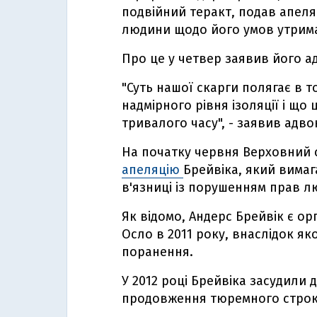
подвійний теракт, подав апеля
людини щодо його умов утриман
Про це у четвер заявив його а
"Суть нашої скарги полягає в 
надмірного рівня ізоляції і що 
тривалого часу", - заявив адв
На початку червня Верховний 
апеляцію
Брейвіка, який вимаг
в'язниці із порушенням прав 
Як відомо, Андерс Брейвік є ор
Осло в 2011 року, внаслідок яко
поранення.
У 2012 році Брейвіка засудили 
продовження тюремного строку