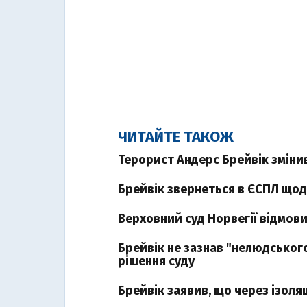
ЧИТАЙТЕ ТАКОЖ
Терорист Андерс Брейвік змінив
Брейвік звернеться в ЄСПЛ щод
Верховний суд Норвегії відмов
Брейвік не зазнав "нелюдськог
рішення суду
Брейвік заявив, що через ізоля