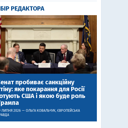
БІР РЕДАКТОРА
енат пробиває санкційну
тіну: яке покарання для Росії
отують США і якою буде роль
Трампа
9 ЛИПНЯ 2026 —
ОЛЬГА КОВАЛЬЧУК
, ЄВРОПЕЙСЬКА
РАВДА