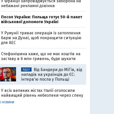
У Франції запроваджується заборона на
небажані рекламні дзвінки
Посол України: Польща готує 50-й пакет
військової допомоги Україні
У Румунії триває операція із затоплення
барж на Дунаї, щоб покращити ситуацію
для АЕС
Стефанішина каже, що не має коштів на
заставу в 6 млн гривень, буде шукати
Від Бандери до МіГів, від
ВІДЕО
нападів на українців до ЄС:
інтерв'ю посла у Польщі
У всіх великих містах Італії оголосили
найвищий рівень небезпеки через спеку
СІ НОВИНИ