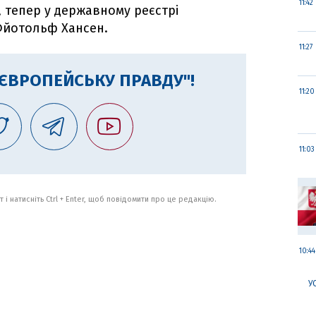
11:42
, тепер у державному реєстрі
Фйотольф Хансен.
11:27
"ЄВРОПЕЙСЬКУ ПРАВДУ"!
11:20
11:03
 і натисніть Ctrl + Enter, щоб повідомити про це редакцію.
10:44
У