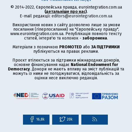
© 2014-2022, Європейська правда, eurointegration.com.ua
(
детальніше про нас
)
.
E-mail редакції:
editors@eurointegration.com.ua
Використання новин з сайту дозволено лише за умови
посилання (гіперпосилання) на "Європейську правду",
www.eurointegration.com.ua. Републікація повного тексту
статей, інтерв'ю та колонок -
заборонена
.
Матеріали з позначкою
PROMOTED
або
ЗА ПІДТРИМКИ
публікуються на правах реклами.
Проєкт втілюється за підтримки міжнародних донорів,
основне фінансування надає
National Endowment for
Democracy
. Донори не мають впливу на зміст публікацій та
можуть із ними не погоджуватися, відповідальність за
оцінки несе виключно редакція.
16,8k
20k