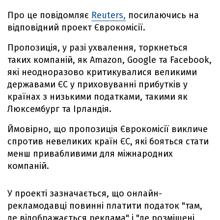
Про це повідомляє
Reuters,
посилаючись на
відповідний проект Єврокомісії.
Пропозиція, у разі ухвалення, торкнеться
таких компаній, як Amazon, Google та Facebook,
які неодноразово критикувалися великими
державами ЄС у приховуванні прибутків у
країнах з низькими податками, такими як
Люксембург та Ірландія.
Ймовірно, що пропозиція Єврокомісії викличе
спротив невеликих країн ЄС, які бояться стати
менш привабливими для міжнародних
компаній.
У проекті зазначається, що онлайн-
рекламодавці повинні платити податок "там,
де відображається реклама" і "де розміщені