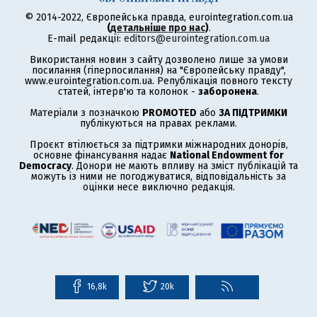
© 2014-2022, Європейська правда, eurointegration.com.ua
(
детальніше про нас
)
.
E-mail редакції:
editors@eurointegration.com.ua
Використання новин з сайту дозволено лише за умови
посилання (гіперпосилання) на "Європейську правду",
www.eurointegration.com.ua. Републікація повного тексту
статей, інтерв'ю та колонок -
заборонена
.
Матеріали з позначкою
PROMOTED
або
ЗА ПІДТРИМКИ
публікуються на правах реклами.
Проєкт втілюється за підтримки міжнародних донорів,
основне фінансування надає
National Endowment for
Democracy
. Донори не мають впливу на зміст публікацій та
можуть із ними не погоджуватися, відповідальність за
оцінки несе виключно редакція.
16,8k
20k