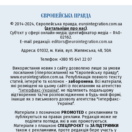
© 2014-2024, Європейська правда, eurointegration.com.ua
(
детальніше про нас
)
.
Суб'єкт у сфері онлайн-медіа; ідентифікатор медіа – R40-
02162.
E-mail редакції:
editors@eurointegration.com.ua
Адреса: 01032, м. Київ, вул. Жилянська, 48, 50А
Телефон: +380 95 641 22 07
Використання новин з сайту дозволено лише за умови
посилання (гіперпосилання) на "Європейську правду",
www.eurointegration.com.ua. Републікація повного тексту
статей, інтерв'ю та колонок -
заборонена
. Всі матеріали,
які розміщені на цьому сайті із посиланням на агентство
"Інтерфакс-Україна"
, не підлягають подальшому
відтворенню та/чи розповсюдженню в будь-якій формі,
інакше як з письмового дозволу агентства "Інтерфакс-
Україна".
Матеріали з позначкою
PROMOTED
є рекламними та
публікуються на правах реклами. Редакція може не
поділяти погляди, які в них промотуються.
Матеріали з плашкою
СПЕЦПРОЄКТ
та
ЗА ПІДТРИМКИ
також є рекламними, проте редакція бере участь у