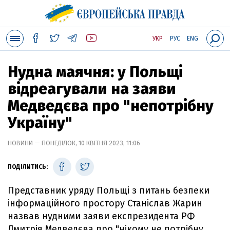
УКР
РУС
ENG
Нудна маячня: у Польщі
відреагували на заяви
Медведєва про "непотрібну
Україну"
НОВИНИ — ПОНЕДІЛОК, 10 КВІТНЯ 2023, 11:06
ПОДІЛИТИСЬ:
Представник уряду Польщі з питань безпеки
інформаційного простору Станіслав Жарин
назвав нудними заяви експрезидента РФ
Дмитрія Медведєва про "нікому не потрібну