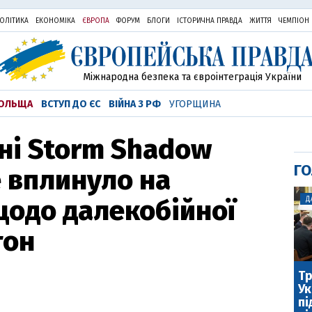
ОЛІТИКА
ЕКОНОМІКА
ЄВРОПА
ФОРУМ
БЛОГИ
ІСТОРИЧНА ПРАВДА
ЖИТТЯ
ЧЕМПІОН
Міжнародна безпека та євроінтеграція України
ОЛЬЩА
ВСТУП ДО ЄС
ВІЙНА З РФ
УГОРЩИНА
ні Storm Shadow
ГО
е вплинуло на
одо далекобійної
Д
гон
Тр
Ук
пі