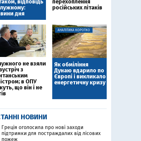
таком, відповідь
перехоплення
лужному:
російських літаків
вини дня
АНАЛІТИКА КОРОТКО
лужного не взяли
Як обміління
зустріч з
Дунаю вдарило по
итанським
Європі і викликало
ністром; в ОПУ
енергетичну кризу
уть, що він і не
тів
ТАННІ НОВИНИ
Греція оголосила про нові заходи
підтримки для постраждалих від лісових
пожеж