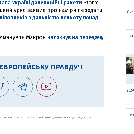
ала Україні далекобійні ракети
Storm
ький уряд заявив про наміри передати
21:37
зпілотників з дальністю польоту понад
 Еммануель Макрон
натякнув на передачу
21:21
"ЄВРОПЕЙСЬКУ ПРАВДУ"!
20:59
20:43
 і натисніть Ctrl + Enter, щоб повідомити про це редакцію.