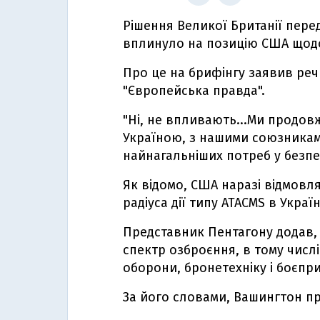
Рішення Великої Британії пере
вплинуло на позицію США щодо
Про це на брифінгу заявив реч
"Європейська правда".
"Ні, не впливають...Ми продов
Україною, з нашими союзникам
найнагальніших потреб у безпек
Як відомо, США наразі відмовл
радіуса дії типу ATACMS в Україн
Представник Пентагону додав,
спектр озброєння, в тому числ
оборони, бронетехніку і боєпр
За його словами, Вашингтон пр