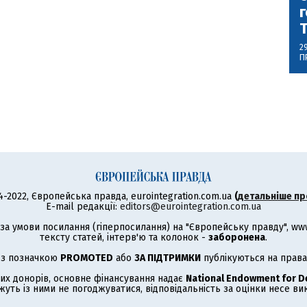
г
2
П
4-2022, Європейська правда, eurointegration.com.ua
(
детальніше пр
E-mail редакції:
editors@eurointegration.com.ua
а умови посилання (гіперпосилання) на "Європейську правду", www.
тексту статей, інтерв'ю та колонок -
заборонена
.
 з позначкою
PROMOTED
або
ЗА ПІДТРИМКИ
публікуються на права
их донорів, основне фінансування надає
National Endowment for 
жуть із ними не погоджуватися, відповідальність за оцінки несе в