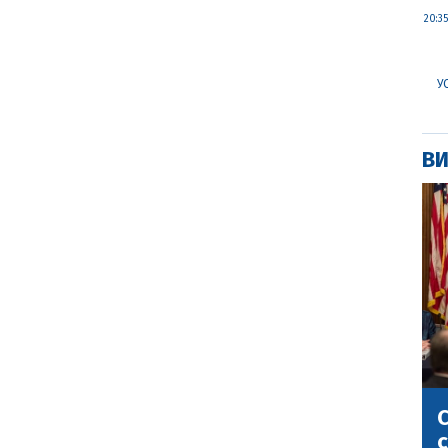
20:35
У
ВИ
С
с