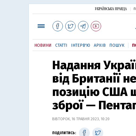
П
НОВИНИ
СТАТТІ
ІНТЕРВ'Ю
АРХІВ
ПОШУК
П
Надання Украї
від Британії н
позицію США щ
зброї — Пента
ВІВТОРОК, 16 ТРАВНЯ 2023, 10:20
ПОДІЛИТИСЬ: