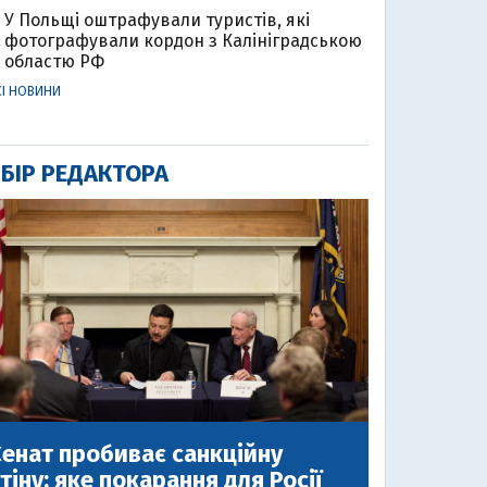
У Польщі оштрафували туристів, які
фотографували кордон з Калініградською
областю РФ
СІ НОВИНИ
БІР РЕДАКТОРА
енат пробиває санкційну
тіну: яке покарання для Росії