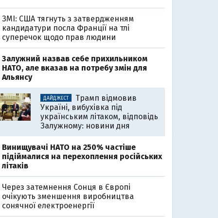
ЗМІ: США тягнуть з затвердженням
кандидатури посла Франції на тлі
суперечок щодо прав людини
Залужний назвав себе прихильником
НАТО, але вказав на потребу змін для
Альянсу
Трамп відмовив
ДАЙДЖЕСТ
Україні, вибухівка під
українським літаком, відповідь
Залужному: новини дня
Винищувачі НАТО на 250% частіше
підіймалися на перехоплення російських
літаків
Через затемнення Сонця в Європі
очікують зменшення виробництва
сонячної електроенергії