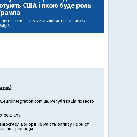
отують США і якою буде роль
Трампа
9 ЛИПНЯ 2026 —
ОЛЬГА КОВАЛЬЧУК
, ЄВРОПЕЙСЬКА
РАВДА
о нас
)
.
eurointegration.com.ua. Републікація повного
х реклами.
Democracy
. Донори не мають впливу на зміст
иключно редакція.