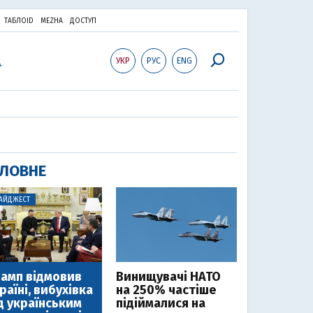
ТАБЛОID
MEZHA
ДОСТУП
УКР
РУС
ENG
ЛОВНЕ
АЙДЖЕСТ
амп відмовив
Винищувачі НАТО
раїні, вибухівка
на 250% частіше
д українським
підіймалися на