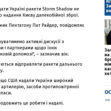
лі
За
дати Україні ракети Storm Shadow не
но
 надання Києву далекобійної зброї.
ник Пентагону Пат Райдер, повідомляє
жуватимемо активні дискусії з
и і партнерами щодо їхніх
За
овій допомозі", – зазначив він.
на 
бр
яються відправляти ракети дальнього
мі
каж
у.
хо
 що США надали України широкий
і артилерію, засоби протиповітряної
ОС
ипаси.
21:51
одовжить це робити і надалі.