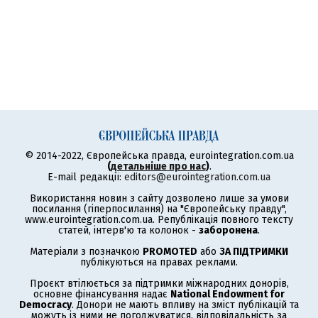
© 2014-2022, Європейська правда, eurointegration.com.ua
(
детальніше про нас
)
.
E-mail редакції:
editors@eurointegration.com.ua
Використання новин з сайту дозволено лише за умови
посилання (гіперпосилання) на "Європейську правду",
www.eurointegration.com.ua. Републікація повного тексту
статей, інтерв'ю та колонок -
заборонена
.
Матеріали з позначкою
PROMOTED
або
ЗА ПІДТРИМКИ
публікуються на правах реклами.
Проєкт втілюється за підтримки міжнародних донорів,
основне фінансування надає
National Endowment for
Democracy
. Донори не мають впливу на зміст публікацій та
можуть із ними не погоджуватися, відповідальність за