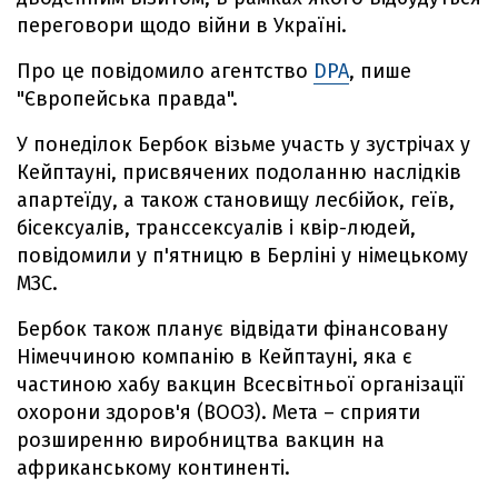
переговори щодо війни в Україні.
Про це повідомило агентство
DPA
, пише
"Європейська правда".
У понеділок Бербок візьме участь у зустрічах у
Кейптауні, присвячених подоланню наслідків
апартеїду, а також становищу лесбійок, геїв,
бісексуалів, транссексуалів і квір-людей,
повідомили у п'ятницю в Берліні у німецькому
МЗС.
Бербок також планує відвідати фінансовану
Німеччиною компанію в Кейптауні, яка є
частиною хабу вакцин Всесвітньої організації
охорони здоров'я (ВООЗ). Мета – сприяти
розширенню виробництва вакцин на
африканському континенті.