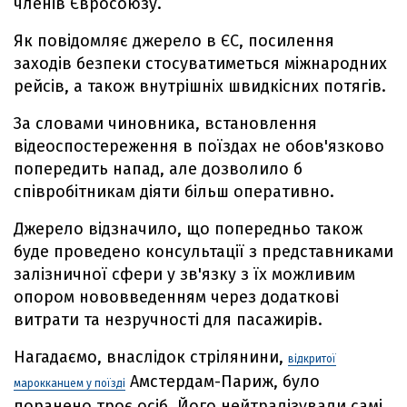
членів Євросоюзу.
Як повідомляє джерело в ЄС, посилення
заходів безпеки стосуватиметься міжнародних
рейсів, а також внутрішніх швидкісних потягів.
За словами чиновника, встановлення
відеоспостереження в поїздах не обов'язково
попередить напад, але дозволило б
співробітникам діяти більш оперативно.
Джерело відзначило, що попередньо також
буде проведено консультації з представниками
залізничної сфери у зв'язку з їх можливим
опором нововведенням через додаткові
витрати та незручності для пасажирів.
Нагадаємо, внаслідок стрілянини,
відкритої
Амстердам-Париж, було
марокканцем у поїзді
поранено троє осіб. Його нейтралізували самі