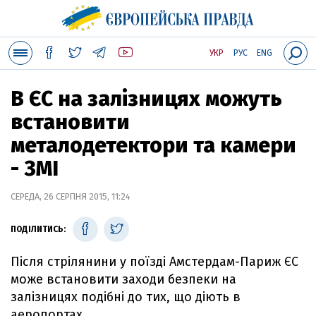
УКР
РУС
ENG
В ЄС на залізницях можуть
встановити
металодетектори та камери
- ЗМІ
СЕРЕДА, 26 СЕРПНЯ 2015, 11:24
ПОДІЛИТИСЬ:
Після стрілянини у поїзді Амстердам-Париж ЄС
може встановити заходи безпеки на
залізницях подібні до тих, що діють в
аеропортах.