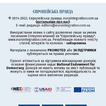
© 2014-2022, Європейська правда, eurointegration.com.ua
(
детальніше про нас
)
.
E-mail редакції:
editors@eurointegration.com.ua
Використання новин з сайту дозволено лише за умови
посилання (гіперпосилання) на "Європейську правду",
www.eurointegration.com.ua. Републікація повного тексту
статей, інтерв'ю та колонок -
заборонена
.
Матеріали з позначкою
PROMOTED
або
ЗА ПІДТРИМКИ
публікуються на правах реклами.
Проєкт втілюється за підтримки міжнародних донорів,
основне фінансування надає
National Endowment for
Democracy
. Донори не мають впливу на зміст публікацій та
можуть із ними не погоджуватися, відповідальність за
оцінки несе виключно редакція.