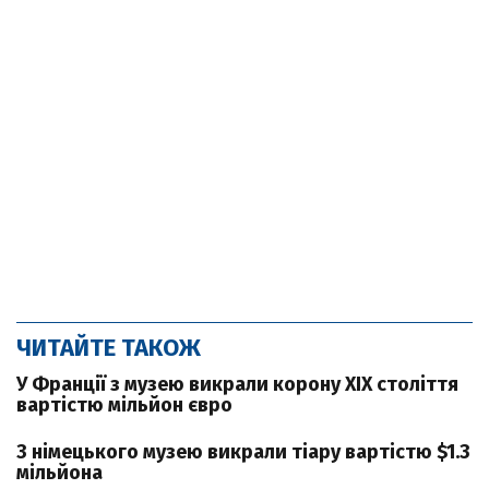
ЧИТАЙТЕ ТАКОЖ
У Франції з музею викрали корону XIX століття
вартістю мільйон євро
З німецького музею викрали тіару вартістю $1.3
мільйона