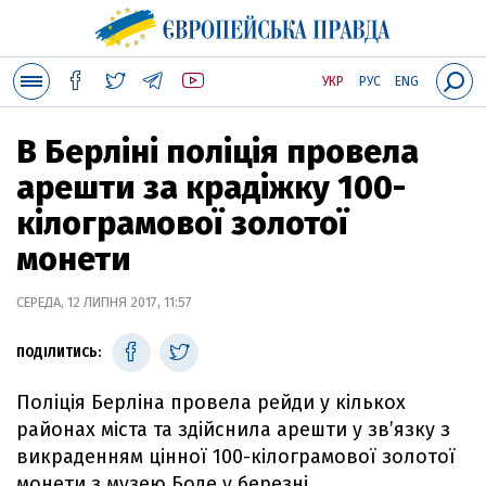
УКР
РУС
ENG
В Берліні поліція провела
арешти за крадіжку 100-
кілограмової золотої
монети
СЕРЕДА, 12 ЛИПНЯ 2017, 11:57
ПОДІЛИТИСЬ:
Поліція Берліна провела рейди у кількох
районах міста та здійснила арешти у зв’язку з
викраденням цінної 100-кілограмової золотої
монети з музею Боде у березні.