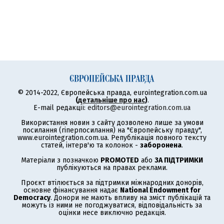
© 2014-2022, Європейська правда, eurointegration.com.ua
(
детальніше про нас
)
.
E-mail редакції:
editors@eurointegration.com.ua
Використання новин з сайту дозволено лише за умови
посилання (гіперпосилання) на "Європейську правду",
www.eurointegration.com.ua. Републікація повного тексту
статей, інтерв'ю та колонок -
заборонена
.
Матеріали з позначкою
PROMOTED
або
ЗА ПІДТРИМКИ
публікуються на правах реклами.
Проєкт втілюється за підтримки міжнародних донорів,
основне фінансування надає
National Endowment for
Democracy
. Донори не мають впливу на зміст публікацій та
можуть із ними не погоджуватися, відповідальність за
оцінки несе виключно редакція.