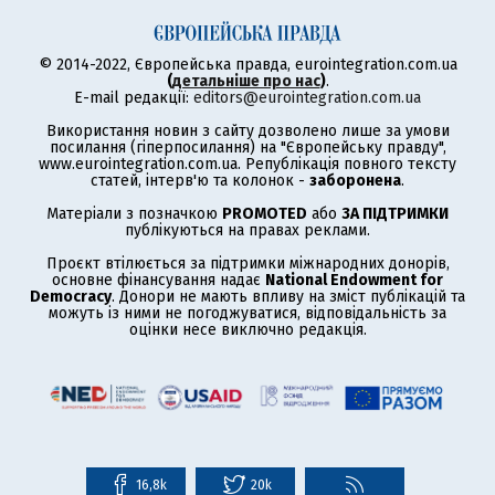
© 2014-2022, Європейська правда, eurointegration.com.ua
(
детальніше про нас
)
.
E-mail редакції:
editors@eurointegration.com.ua
Використання новин з сайту дозволено лише за умови
посилання (гіперпосилання) на "Європейську правду",
www.eurointegration.com.ua. Републікація повного тексту
статей, інтерв'ю та колонок -
заборонена
.
Матеріали з позначкою
PROMOTED
або
ЗА ПІДТРИМКИ
публікуються на правах реклами.
Проєкт втілюється за підтримки міжнародних донорів,
основне фінансування надає
National Endowment for
Democracy
. Донори не мають впливу на зміст публікацій та
можуть із ними не погоджуватися, відповідальність за
оцінки несе виключно редакція.
16,8k
20k