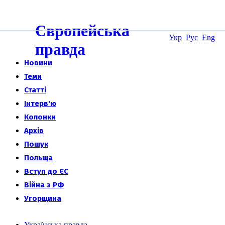
Європейська
Укр
Рус
Eng
правда
Новини
Теми
Статті
Інтерв'ю
Колонки
Архів
Пошук
Польща
Вступ до ЄС
Війна з РФ
Угорщина
Українська правда