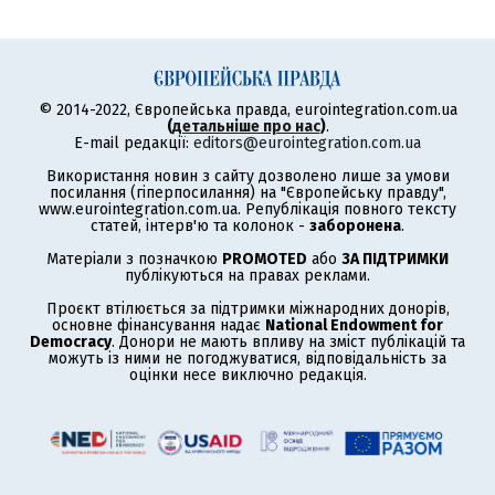
© 2014-2022, Європейська правда, eurointegration.com.ua
(
детальніше про нас
)
.
E-mail редакції:
editors@eurointegration.com.ua
Використання новин з сайту дозволено лише за умови
посилання (гіперпосилання) на "Європейську правду",
www.eurointegration.com.ua. Републікація повного тексту
статей, інтерв'ю та колонок -
заборонена
.
Матеріали з позначкою
PROMOTED
або
ЗА ПІДТРИМКИ
публікуються на правах реклами.
Проєкт втілюється за підтримки міжнародних донорів,
основне фінансування надає
National Endowment for
Democracy
. Донори не мають впливу на зміст публікацій та
можуть із ними не погоджуватися, відповідальність за
оцінки несе виключно редакція.