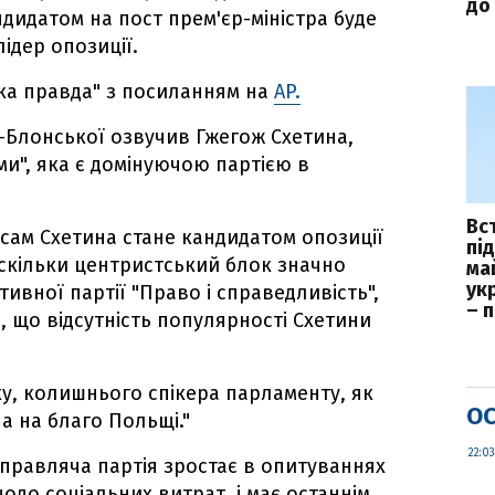
до 
ндидатом на пост прем'єр-міністра буде
лідер опозиції.
ка правда" з посиланням на
AP.
-Блонської озвучив Гжегож Схетина,
и", яка є домінуючою партією в
Вс
сам Схетина стане кандидатом опозиції
пі
 оскільки центристський блок значно
ма
укр
тивної партії "Право і справедливість",
– 
, що відсутність популярності Схетини
у, колишнього спікера парламенту, як
ОС
 на благо Польщі."
22:03
правляча партія зростає в опитуваннях
одо соціальних витрат і має останнім