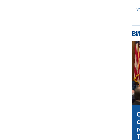
У
ВИ
С
с
г