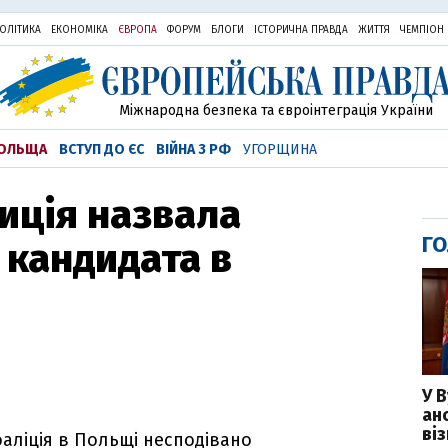
ОЛІТИКА
ЕКОНОМІКА
ЄВРОПА
ФОРУМ
БЛОГИ
ІСТОРИЧНА ПРАВДА
ЖИТТЯ
ЧЕМПІОН
Міжнародна безпека та євроінтеграція України
ОЛЬЩА
ВСТУП ДО ЄС
ВІЙНА З РФ
УГОРЩИНА
иція назвала
ГО
 кандидата в
У 
ан
ві
аліція в Польщі несподівано