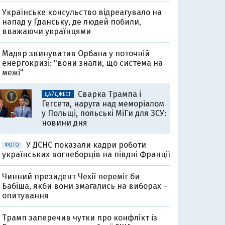
Українське консульство відреагувало на
напад у Гданську, де людей побили,
вважаючи українцями
Мадяр звинуватив Орбана у поточній
енергокризі: "вони знали, що система на
межі"
Сварка Трампа і
ДАЙДЖЕСТ
Гегсета, наруга над меморіалом
у Польщі, польські МіГи для ЗСУ:
новини дня
У ДСНС показали кадри роботи
ФОТО
українських вогнеборців на півдні Франції
Чинний президент Чехії переміг би
Бабіша, якби вони змагались на виборах –
опитування
Трамп заперечив чутки про конфлікт із