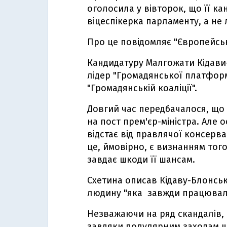
оголосила у вівторок, що її ка
віцеспікерка парламенту, а не 
Про це повідомляє "Європейсь
Кандидатуру Малгожати Кідави
лідер "Громадянської платформ
"Громадянській коаліції".
Довгий час передбачалося, що 
на пост прем'єр-міністра. Але
відстає від правлячої консерва
це, ймовірно, є визнанням того
завдає шкоди її шансам.
Схетина описав Кідаву-Блонськ
людину "яка завжди працювала
Незважаючи на ряд скандалів, 
завдяки популярним заходам щ