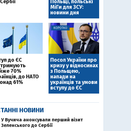
Сербії
Польщі, польські
МіГи для ЗСУ:
новини дня
КОРОТКО
туп до ЄС
Посол України про
дтримують
кризу у відносинах
йже 70%
з Польщею,
аїнців, до НАТО
напади на
понад 61%
українців та умови
вступу до ЄС
ТАННІ НОВИНИ
У Вучича анонсували перший візит
Зеленського до Сербії