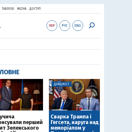
ТАБЛОID
MEZHA
ДОСТУП
УКР
РУС
ENG
ЛОВНЕ
ДАЙДЖЕСТ
Вучича
Сварка Трампа і
онсували перший
Гегсета, наруга над
зит Зеленського
меморіалом у