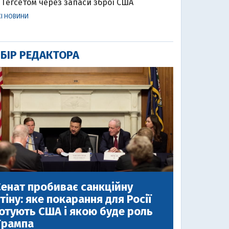
Гегсетом через запаси зброї США
СІ НОВИНИ
БІР РЕДАКТОРА
енат пробиває санкційну
тіну: яке покарання для Росії
отують США і якою буде роль
Трампа