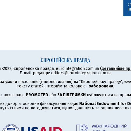
2
П
4-2022, Європейська правда, eurointegration.com.ua
(
детальніше пр
E-mail редакції:
editors@eurointegration.com.ua
а умови посилання (гіперпосилання) на "Європейську правду", www.
тексту статей, інтерв'ю та колонок -
заборонена
.
 з позначкою
PROMOTED
або
ЗА ПІДТРИМКИ
публікуються на права
их донорів, основне фінансування надає
National Endowment for 
жуть із ними не погоджуватися, відповідальність за оцінки несе в