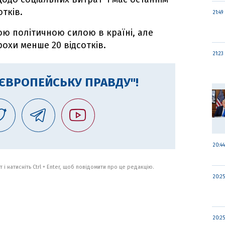
отків.
21:49
гою політичною силою в країні, але
рохи менше 20 відсотків.
21:23
"ЄВРОПЕЙСЬКУ ПРАВДУ"!
20:44
 і натисніть Ctrl + Enter, щоб повідомити про це редакцію.
20:25
20:25