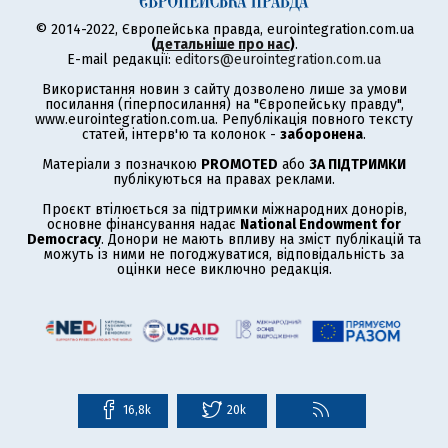
© 2014-2022, Європейська правда, eurointegration.com.ua
(
детальніше про нас
)
.
E-mail редакції:
editors@eurointegration.com.ua
Використання новин з сайту дозволено лише за умови
посилання (гіперпосилання) на "Європейську правду",
www.eurointegration.com.ua. Републікація повного тексту
статей, інтерв'ю та колонок -
заборонена
.
Матеріали з позначкою
PROMOTED
або
ЗА ПІДТРИМКИ
публікуються на правах реклами.
Проєкт втілюється за підтримки міжнародних донорів,
основне фінансування надає
National Endowment for
Democracy
. Донори не мають впливу на зміст публікацій та
можуть із ними не погоджуватися, відповідальність за
оцінки несе виключно редакція.
16,8k
20k