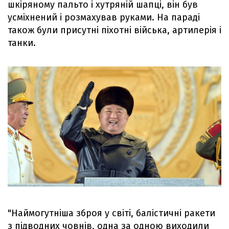
шкіряному пальто і хутряній шапці, він був
усміхнений і розмахував руками. На параді
також були присутні піхотні війська, артилерія і
танки.
"Наймогутніша зброя у світі, балістичні ракети
з підводних човнів, одна за одною виходили