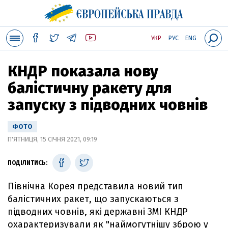
УКР
РУС
ENG
КНДР показала нову
балістичну ракету для
запуску з підводних човнів
ФОТО
П'ЯТНИЦЯ, 15 СІЧНЯ 2021, 09:19
ПОДІЛИТИСЬ:
Північна Корея представила новий тип
балістичних ракет, що запускаються з
підводних човнів, які державні ЗМІ КНДР
охарактеризували як "наймогутнішу зброю у