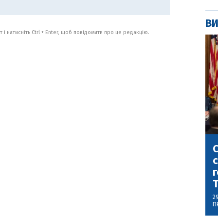
ВИ
 і натисніть Ctrl + Enter, щоб повідомити про це редакцію.
С
с
г
2
П