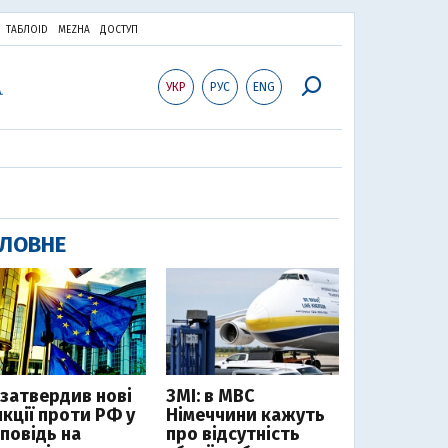
ТАБЛОID
MEZHA
ДОСТУП
УКР
РУС
ENG
ЛОВНЕ
 затвердив нові
ЗМІ: в МВС
нкції проти РФ у
Німеччини кажуть
дповідь на
про відсутність