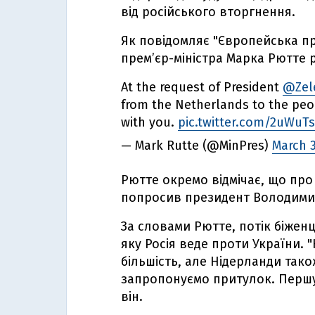
від російського вторгнення.
Як повідомляє "Європейська пр
прем’єр-міністра Марка Рютте ро
At the request of President
@Zel
from the Netherlands to the peo
with you.
pic.twitter.com/2uWuT
— Mark Rutte (@MinPres)
March 3
Рютте окремо відмічає, що про
попросив президент Володими
За словами Рютте, потік біженц
яку Росія веде проти України.
більшість, але Нідерланди так
запропонуємо притулок. Першу
він.