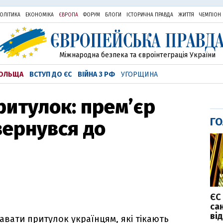
ОЛІТИКА
ЕКОНОМІКА
ЄВРОПА
ФОРУМ
БЛОГИ
ІСТОРИЧНА ПРАВДА
ЖИТТЯ
ЧЕМПІОН
Міжнародна безпека та євроінтеграція України
ОЛЬЩА
ВСТУП ДО ЄС
ВІЙНА З РФ
УГОРЩИНА
итулок: прем’єр
ГО
вернувся до
ЄС
са
ві
авати притулок українцям, які тікають