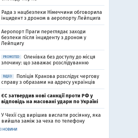
Рада з нацбезпеки Німеччини обговорила
інцидент з дроном в аеропорту Лейпцига
Аеропорт Праги переглядає заходи
безпеки після інциденту з дроном у
Лейпцигу
Оленівка без доступу до місця
PROMOTED
злочину: що заважає розслідуванню
Поліція Кракова розслідує чергову
ВІДЕО
справу з образами на адресу українців
ЄС затвердив нові санкції проти РФ у
відповідь на масовані удари по Україні
У Чехії суд вирішив вислати росіянку, яка
вийшла заміж за чеха по телефону
СІ НОВИНИ