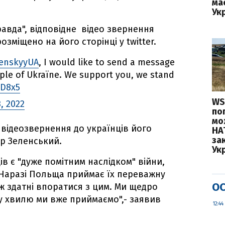
ма
Укр
авда", відповідне відео звернення
зміщено на його сторінці у twitter.
enskyyUA
, I would like to send a message
ple of Ukraïne. We support you, we stand
sD8x5
WS
, 2022
по
мо
 відеозвернення до українців його
НА
зак
р Зеленський.
Укр
ів є "дуже помітним наслідком" війни,
 "Наразі Польща приймає їх переважну
ОС
ож здатні впоратися з цим. Ми щедро
 хвилю ми вже приймаємо",- заявив
12:44