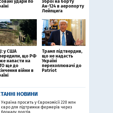
совані удари по
зброї на борту
аїні
Ан-124 в аеропорту
Лейпцига
J: у США
Трамп підтвердив,
передили, що РФ
що не надасть
же напасти на
Україні
ТО ще до
перехоплювачі до
інчення війни в
Patriot
аїні
ТАННІ НОВИНИ
Україна просить у Єврокомісії 220 млн
євро для підтримки фермерів через
блокаду портів