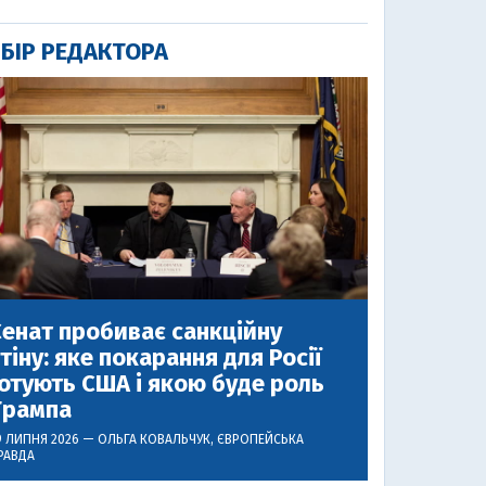
БІР РЕДАКТОРА
енат пробиває санкційну
тіну: яке покарання для Росії
отують США і якою буде роль
Трампа
9 ЛИПНЯ 2026 —
ОЛЬГА КОВАЛЬЧУК
, ЄВРОПЕЙСЬКА
РАВДА