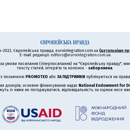
4-2022, Європейська правда, eurointegration.com.ua
(
детальніше пр
E-mail редакції:
editors@eurointegration.com.ua
а умови посилання (гіперпосилання) на "Європейську правду", www.
тексту статей, інтерв'ю та колонок -
заборонена
.
 з позначкою
PROMOTED
або
ЗА ПІДТРИМКИ
публікуються на права
их донорів, основне фінансування надає
National Endowment for 
жуть із ними не погоджуватися, відповідальність за оцінки несе в