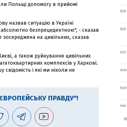
ли Польщі допомогу в прийомі
12:32
ову назвав ситуацію в Україні
є абсолютно безпрецедентною", - сказав
12:23
ше зосереджена на цивільних, сказав
12:21
 Києві, а також руйнування цивільних
багатоквартирних комплексів у Харкові.
у свідомість і які ми ніколи не
12:03
12:01
"ЄВРОПЕЙСЬКУ ПРАВДУ"!
11:43
У