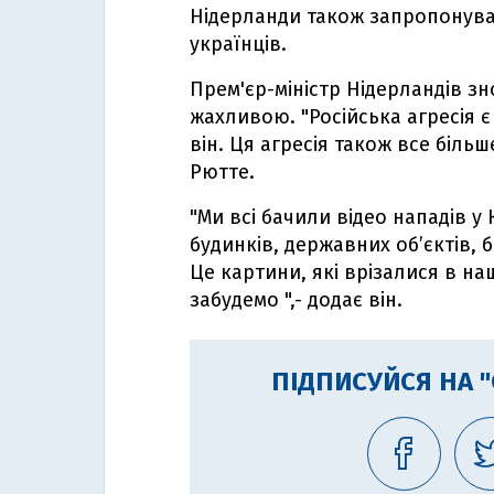
Нідерланди також запропонува
українців.
Прем'єр-міністр Нідерландів зн
жахливою. "Російська агресія 
він. Ця агресія також все біль
Рютте.
"Ми всі бачили відео нападів у
будинків, державних об’єктів, 
Це картини, які врізалися в наш
забудемо ",- додає він.
ПІДПИСУЙСЯ НА 