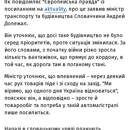
Як повідомляє "Європейська правда" із
посиланням на
aktuality
, про це заявив міністр
транспорту та будівництва Словаччини Андрей
Долежал.
Він уточнює, що досі таке будівництво не було
серед пріоритетів, проте ситуація змінилася. За
його словами, з початку війни різко зросла
кількість вантажівок, що прямує до кордону, в
той час, як дорога там в поганому стані.
Міністр уточнює, що впевнений – через деякий
час рух товарів піде і зі сходу на захід. "Ми
віримо, що одного дня Україна відновиться",
пояснює він, а відповідно – зросте й
товарообіг та потреба у такій автомагістралі
лише посилиться.
Наразі в словацькому уряді планують