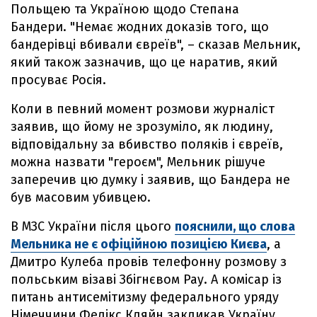
Польщею та Україною щодо Степана
Бандери. "Немає жодних доказів того, що
бандерівці вбивали євреїв", – сказав Мельник,
який також зазначив, що це наратив, який
просуває Росія.
Коли в певний момент розмови журналіст
заявив, що йому не зрозуміло, як людину,
відповідальну за вбивство поляків і євреїв,
можна назвати "героєм", Мельник рішуче
заперечив цю думку і заявив, що Бандера не
був масовим убивцею.
В МЗС України після цього
пояснили, що слова
Мельника не є офіційною позицією Києва
, а
Дмитро Кулеба провів телефонну розмову з
польським візаві Збігнєвом Рау. А комісар із
питань антисемітизму федерального уряду
Німеччини Фелікс Кляйн закликав Україну