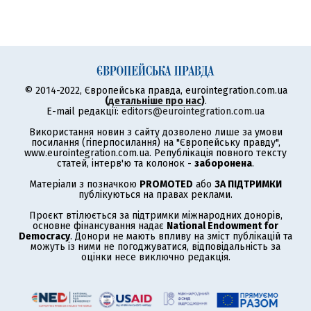
© 2014-2022, Європейська правда, eurointegration.com.ua
(
детальніше про нас
)
.
E-mail редакції:
editors@eurointegration.com.ua
Використання новин з сайту дозволено лише за умови
посилання (гіперпосилання) на "Європейську правду",
www.eurointegration.com.ua. Републікація повного тексту
статей, інтерв'ю та колонок -
заборонена
.
Матеріали з позначкою
PROMOTED
або
ЗА ПІДТРИМКИ
публікуються на правах реклами.
Проєкт втілюється за підтримки міжнародних донорів,
основне фінансування надає
National Endowment for
Democracy
. Донори не мають впливу на зміст публікацій та
можуть із ними не погоджуватися, відповідальність за
оцінки несе виключно редакція.