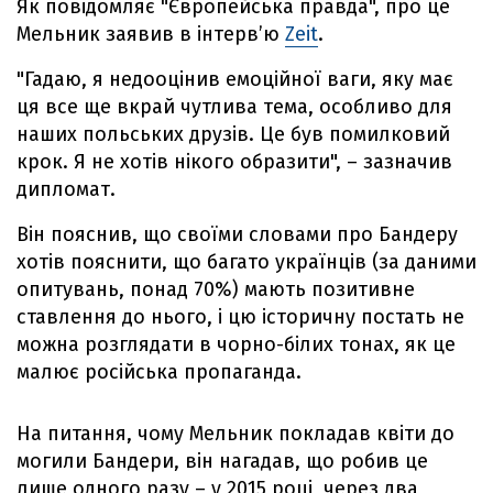
Як повідомляє "Європейська правда", про це
Мельник заявив в інтерв’ю
Zeit
.
"Гадаю, я недооцінив емоційної ваги, яку має
ця все ще вкрай чутлива тема, особливо для
наших польських друзів. Це був помилковий
крок. Я не хотів нікого образити", – зазначив
дипломат.
Він пояснив, що своїми словами про Бандеру
хотів пояснити, що багато українців (за даними
опитувань, понад 70%) мають позитивне
ставлення до нього, і цю історичну постать не
можна розглядати в чорно-білих тонах, як це
малює російська пропаганда.
На питання, чому Мельник покладав квіти до
могили Бандери, він нагадав, що робив це
лише одного разу – у 2015 році, через два