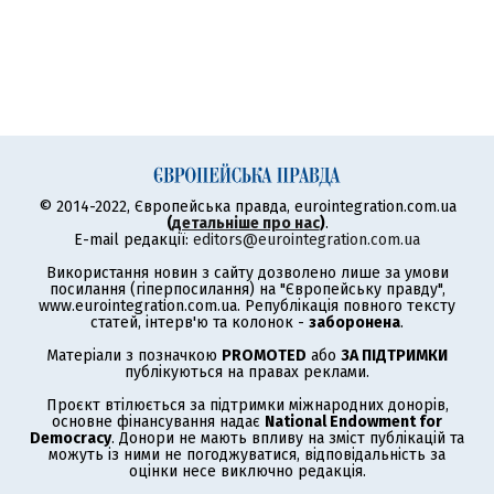
© 2014-2022, Європейська правда, eurointegration.com.ua
(
детальніше про нас
)
.
E-mail редакції:
editors@eurointegration.com.ua
Використання новин з сайту дозволено лише за умови
посилання (гіперпосилання) на "Європейську правду",
www.eurointegration.com.ua. Републікація повного тексту
статей, інтерв'ю та колонок -
заборонена
.
Матеріали з позначкою
PROMOTED
або
ЗА ПІДТРИМКИ
публікуються на правах реклами.
Проєкт втілюється за підтримки міжнародних донорів,
основне фінансування надає
National Endowment for
Democracy
. Донори не мають впливу на зміст публікацій та
можуть із ними не погоджуватися, відповідальність за
оцінки несе виключно редакція.