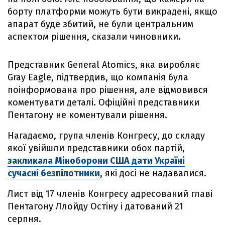
борту платформи можуть бути викрадені, якщо
апарат буде збитий, не були центральним
аспектом рішення, сказали чиновники.
Представник General Atomics, яка виробляє
Gray Eagle, підтвердив, що компанія була
поінформована про рішення, але відмовився
коментувати деталі. Офіційні представники
Пентагону не коментували рішення.
Нагадаємо, група членів Конгресу, до складу
якої увійшли представники обох партій,
закликала Міноборони США дати Україні
сучасні безпілотники
, які досі не надавалися.
Лист від 17 членів Конгресу адресований главі
Пентагону Ллойду Остіну і датований 21
серпня.