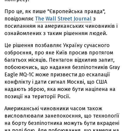
Про це, як пише "Європейська правда",
повідомляє
The Wall Street Journal
з
посиланням на американських чиновників і
ознайомлених з таким рішенням людей.
Це рішення позбавляє Україну сучасного
озброєння, про яке Київ просив протягом
багатьох місяців. Пентагон відхилив запит,
побоюючись, що надання безпілотників Gray
Eagle MQ-1C може призвести до ескалації
конфлікту і дати сигнал Москві, що США
надають зброю, яка може бути націлена на
позиції на території Росії.
Американські чиновники часом також
висловлювали занепокоєння, що технології
на борту безпілотника можуть бути вкрадені
на полі бою. Але побоювання, що камери на