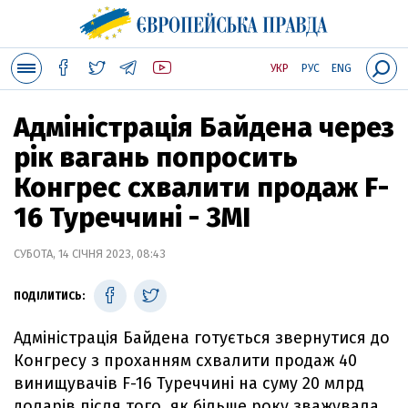
УКР
РУС
ENG
Адміністрація Байдена через
рік вагань попросить
Конгрес схвалити продаж F-
16 Туреччині - ЗМІ
СУБОТА, 14 СІЧНЯ 2023, 08:43
ПОДІЛИТИСЬ:
Адміністрація Байдена готується звернутися до
Конгресу з проханням схвалити продаж 40
винищувачів F-16 Туреччині на суму 20 млрд
доларів після того, як більше року зважувала