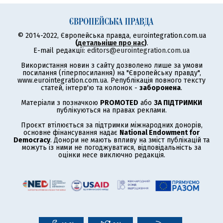
© 2014-2022, Європейська правда, eurointegration.com.ua
(
детальніше про нас
)
.
E-mail редакції:
editors@eurointegration.com.ua
Використання новин з сайту дозволено лише за умови
посилання (гіперпосилання) на "Європейську правду",
www.eurointegration.com.ua. Републікація повного тексту
статей, інтерв'ю та колонок -
заборонена
.
Матеріали з позначкою
PROMOTED
або
ЗА ПІДТРИМКИ
публікуються на правах реклами.
Проєкт втілюється за підтримки міжнародних донорів,
основне фінансування надає
National Endowment for
Democracy
. Донори не мають впливу на зміст публікацій та
можуть із ними не погоджуватися, відповідальність за
оцінки несе виключно редакція.