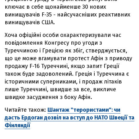
ключає в себе щонайменше 30 нових
винищувачів F-35 - найсучасніших реактивних
винищувачів США.
Хоча офіційні особи охарактеризували час
повідомлення Конгресу про угоди з
Туреччиною і Грецією як збіг, стверджується,
що це може вгамувати протест Афін з приводу
продажу F-16 Туреччині, якщо запит Греції
також буде задоволений. Греція і Туреччина є
історичними суперниками, і продаж літаків
лише Туреччині, швидше за все, викличе
швидке засудження з боку Афін.
Читайте також:
Шантаж "терористами": чи
дасть Ердоган дозвіл на вступ до НАТО Швеції та
Фінляндії