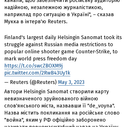
канали, щоб забезпечити російську аудиторію
надійною, незалежною журналістикою,
наприклад про ситуацію в Україні", – сказав
Мукка в інтерв'ю Reuters.
Finland's largest daily Helsingin Sanomat took its
struggle against Russian media restrictions to
popular online shooter game Counter-Strike, to
mark world press freedom day
https://t.co/swcZBOXM9j
pic.twitter.com/2RwB43Uy1k
— Reuters (@Reuters)
May 3, 2023
Автори Helsingin Sanomat створили карту
невизначеного зруйнованого війною
слов'янського міста, назвавши її "de_voyna".
Назва містить покликання на російське слово
"война", яким у РФ офіційно заборонено