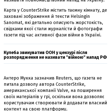
називати повномасштабний напад на Україну.
Карта у CounterStrike містить таємну кімнату, де
заховані зображення й тексти Helsingin
Sanomat, які детально описують жорстокість,
свідками якої стали журналісти й фотографи
газети під час активної фази війни в Україні.
Кулеба звинуватив ООН у цензурі після
розпорядження не називати "війною" напад РФ
Антеро Мукка зазначив Reuters, що газета не
питала дозволу автора CounterStrike,
американської компанії Valve, на поширення
своїх матеріалів у грі, оскільки вона дозволяє
користувачам створювати й додавати власний
контент на свою платформу.