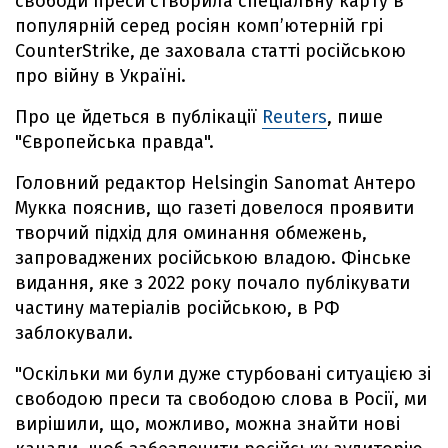
свободи преси створила спеціальну карту в
популярній серед росіян комп’ютерній грі
CounterStrike, де заховала статті російською
про війну в Україні.
Про це йдеться в публікації
Reuters
, пише
"Європейська правда".
Головний редактор Helsingin Sanomat Антеро
Мукка пояснив, що газеті довелося проявити
творчий підхід для оминання обмежень,
запроваджених російською владою. Фінське
видання, яке з 2022 року почало публікувати
частину матеріалів російською, в РФ
заблокували.
"Оскільки ми були дуже стурбовані ситуацією зі
свободою преси та свободою слова в Росії, ми
вирішили, що, можливо, можна знайти нові