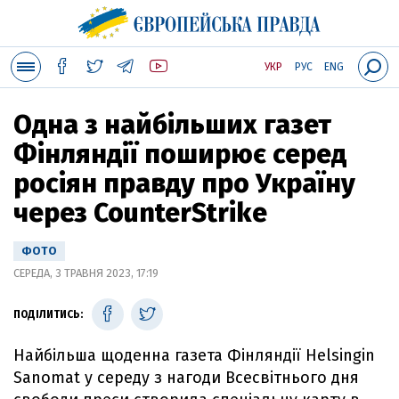
УКР
РУС
ENG
Одна з найбільших газет
Фінляндії поширює серед
росіян правду про Україну
через CounterStrike
ФОТО
СЕРЕДА, 3 ТРАВНЯ 2023, 17:19
ПОДІЛИТИСЬ:
Найбільша щоденна газета Фінляндії Helsingin
Sanomat у середу з нагоди Всесвітнього дня