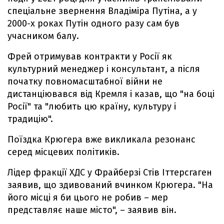
спеціальне звернення Владіміра Путіна, а у
2000-х роках Путін одного разу сам був
учасником балу.
Фрей отримував контракти у Росії як
культурний менеджер і консультант, а після
початку повномасштабної війни не
дистанціювався від Кремля і казав, що "на боці
Росії" та "любить цю країну, культуру і
традицію".
Поїздка Крюгера вже викликала резонанс
серед місцевих політиків.
Лідер фракції ХДС у Фрайберзі Стів Іттерсгаген
заявив, що здивований вчинком Крюгера. "На
його місці я би цього не робив – мер
представляє наше місто", – заявив він.