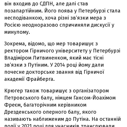
він входив до СДПН, але далі став
позапартійним. Його поява у Петербурзі стала
несподіванкою, хоча різні зв’язки мера з
Росією неодноразово спричиняли дискусії у
минулому.
Зокрема, відомо, що мер товаришує з
ректором Гірничого університету у Петербурзі
Владіміром Литвиненком, який має тісні
зв’язки з Путіним. У 2014 році йому дали
почесне докторське звання від Гірничої
академії Фрайберга.
Крюгер також товаришує з організатором
Петровського балу, німцем Гансом-Йоахімом
Фреєм, багаторічним керівником
Дрезденського оперного балу, якого
називають наближеним до Путіна. На останній
події у 2021 році для учасників транслювали