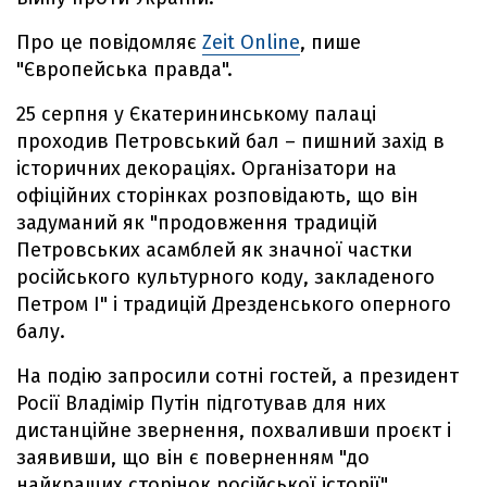
Про це повідомляє
Zeit Online
, пише
"Європейська правда".
25 серпня у Єкатерининському палаці
проходив Петровський бал – пишний захід в
історичних декораціях. Організатори на
офіційних сторінках розповідають, що він
задуманий як "продовження традицій
Петровських асамблей як значної частки
російського культурного коду, закладеного
Петром І" і традицій Дрезденського оперного
балу.
На подію запросили сотні гостей, а президент
Росії Владімір Путін підготував для них
дистанційне звернення, похваливши проєкт і
заявивши, що він є поверненням "до
найкращих сторінок російської історії".