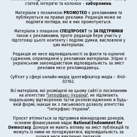
статей, інтерв'ю та колонок -
заборонена
.
Матеріали з позначкою
PROMOTED
є рекламними та
публікуються на правах реклами. Редакція може не
поділяти погляди, які в них промотуються.
Матеріали з плашкою
СПЕЦПРОЄКТ
та
ЗА ПІДТРИМКИ
також є рекламними, проте редакція бере участь у
підготовці цього контенту і поділяє думки, висловлені у
цих матеріалах.
Редакція не несе відповідальності за факти та оціночні
судження, оприлюднені у рекламних матеріалах. Згідно з
українським законодавством відповідальність за зміст
реклами несе рекламодавець.
Суб'єкт у сфері онлайн-медіа; ідентифікатор медіа – R40-
02162.
Всі матеріали, які розміщені на цьому сайті із посиланням
на агентство
"Інтерфакс-Україна"
, не підлягають
подальшому відтворенню та/чи розповсюдженню в будь-
якій формі, інакше як з письмового дозволу агентства
"Інтерфакс-Україна".
Проєкт втілюється за підтримки міжнародних донорів,
основне фінансування надає
National Endowment for
Democracy
. Донори не мають впливу на зміст публікацій та
можуть із ними не погоджуватися, відповідальність за
оцінки несе виключно редакція.