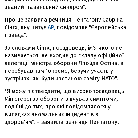
званий "гаванський синдром".
Про це заявила речниця Пентагону Сабріна
Сінгх, яку цитує
AP,
повідомляє "Європейська
правда".
За словами Сінгх, посадовець, ім'я якого не
називається, не входив до складу офіційної
делегації міністра оборони Ллойда Остіна, а
перебував там "окремо, беручи участь у
зустрічах, які були частиною саміту НАТО".
"Я можу підтвердити, що високопосадовець
Міністерства оборони відчував симптоми,
подібні до тих, про які повідомлялося у
випадках аномальних інцидентів зі
здоров'ям", – заявила речниця Пентагону.