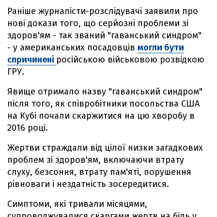
Раніше журналісти-розслідувачі заявили про
нові докази того, що серйозні проблеми зі
здоров'ям - так званий "гаванський синдром"
- у американських посадовців
могли бути
спричинені
російською військовою розвідкою
ГРУ.
Явище отримало назву "гаванський синдром"
після того, як співробітники посольства США
на Кубі почали скаржитися на цю хворобу в
2016 році.
Жертви страждали від цілої низки загадкових
проблем зі здоров'ям, включаючи втрату
слуху, безсоння, втрату пам'яті, порушення
рівноваги і нездатність зосередитися.
Симптоми, які тривали місяцями,
супроводжувалися скаргами жертв на біль у