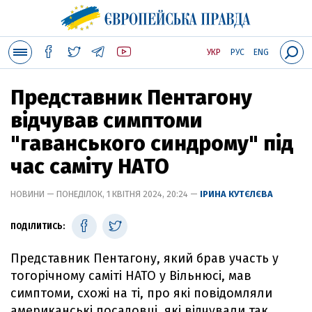
УКР
РУС
ENG
Представник Пентагону
відчував симптоми
"гаванського синдрому" під
час саміту НАТО
НОВИНИ — ПОНЕДІЛОК, 1 КВІТНЯ 2024, 20:24 —
ІРИНА КУТЄЛЄВА
ПОДІЛИТИСЬ:
Представник Пентагону, який брав участь у
тогорічному саміті НАТО у Вільнюсі, мав
симптоми, схожі на ті, про які повідомляли
американські посадовці, які відчували так