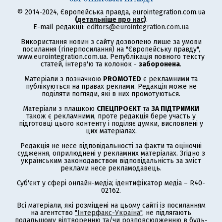
© 2014-2024, Європейська правда, eurointegration.com.ua
(
детальніше про нас
)
.
E-mail редакції:
editors@eurointegration.com.ua
Використання новин з сайту дозволено лише за умови
посилання (гіперпосилання) на "Європейську правду",
www.eurointegration.com.ua. Републікація повного тексту
статей, інтерв'ю та колонок -
заборонена
.
Матеріали з позначкою
PROMOTED
є рекламними та
публікуються на правах реклами. Редакція може не
поділяти погляди, які в них промотуються.
Матеріали з плашкою
СПЕЦПРОЄКТ
та
ЗА ПІДТРИМКИ
також є рекламними, проте редакція бере участь у
підготовці цього контенту і поділяє думки, висловлені у
цих матеріалах.
Редакція не несе відповідальності за факти та оціночні
судження, оприлюднені у рекламних матеріалах. Згідно з
українським законодавством відповідальність за зміст
реклами несе рекламодавець.
Суб'єкт у сфері онлайн-медіа; ідентифікатор медіа – R40-
02162.
Всі матеріали, які розміщені на цьому сайті із посиланням
на агентство
"Інтерфакс-Україна"
, не підлягають
подальшому відтворенню та/чи розповсюдженню в будь-