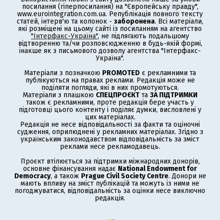
посилання (гіперпосилання) на "Європейську правду",
www.eurointegration.com.ua. Републікація повного тексту
статей, інтерв'ю та колонок -
заборонена
. Всі матеріали,
які розміщені на цьому сайті із посиланням на агентство
"Інтерфакс-Україна"
, не підлягають подальшому
відтворенню та/чи розповсюдженню в будь-якій формі,
інакше як з письмового дозволу агентства "Інтерфакс-
Україна".
Матеріали з позначкою
PROMOTED
є рекламними та
публікуються на правах реклами. Редакція може не
поділяти погляди, які в них промотуються.
Матеріали з плашкою
СПЕЦПРОЄКТ
та
ЗА ПІДТРИМКИ
також є рекламними, проте редакція бере участь у
підготовці цього контенту і поділяє думки, висловлені у
цих матеріалах.
Редакція не несе відповідальності за факти та оціночні
судження, оприлюднені у рекламних матеріалах. Згідно з
українським законодавством відповідальність за зміст
реклами несе рекламодавець.
Проєкт втілюється за підтримки міжнародних донорів,
основне фінансування надає
National Endowment for
Democracy
, а також
Prague Civil Society Centre
. Донори не
мають впливу на зміст публікацій та можуть із ними не
погоджуватися, відповідальність за оцінки несе виключно
редакція.