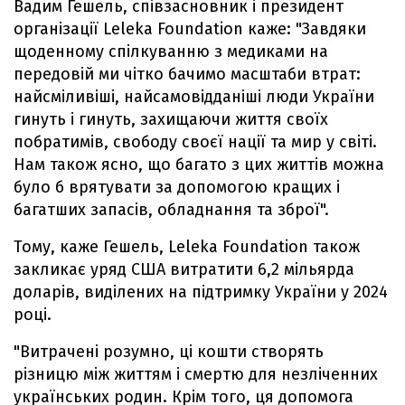
Вадим Гешель, співзасновник і президент
організації Leleka Foundation каже: "Завдяки
щоденному спілкуванню з медиками на
передовій ми чітко бачимо масштаби втрат:
найсміливіші, найсамовідданіші люди України
гинуть і гинуть, захищаючи життя своїх
побратимів, свободу своєї нації та мир у світі.
Нам також ясно, що багато з цих життів можна
було б врятувати за допомогою кращих і
багатших запасів, обладнання та зброї".
Тому, каже Гешель, Leleka Foundation також
закликає уряд США витратити 6,2 мільярда
доларів, виділених на підтримку України у 2024
році.
"Витрачені розумно, ці кошти створять
різницю між життям і смертю для незліченних
українських родин. Крім того, ця допомога