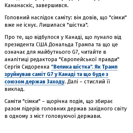
Кананаскіс, завершився.
Головний наслідок саміту: він довів, що "сімки"
вже не існує. Лишилася "шістка".
Про те, що відбулося у Канаді, що лунало від
президента США Дональда Трампа та що це
означає для майбутнього G7, читайте в
аналітиці редактора "Європейської правди"
Сергія Сидоренка
"Велика шістка". Як Трамп
зруйнував саміт G7 у Канаді та що буде з
союзом держав Заходу
. Далі – стислий її
виклад.
Саміти "сімки" – щорічна подія, що збирає
разом лідерів головних держав західного світу
в одному з міст головуючої держави.