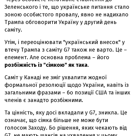
Зеленського і те, що українське питання стало
зоною особистого провалу, явно не надихало
Трампа обговорити Україну у другий день
саміту.
Утім, і переоцінювати "український внесок" у
втечу Трампа з саміту G7 також не варто. Це –
елемент. Але основна проблема – його
розбіжність із "сімкою" як така
.
Саміт у Канаді не зміг ухвалити жодної
формальної резолюції щодо України, навіть із
загальними фразами – бо позиції США та інших
членів є занадто розбіжними.
Та цінність, яку досі вкладали у G7, зникла. Це
означає, що сімка більше не може бути
голосом Заходу. Бо рішення, яких чекають від
G7, не мають шансів на ухвалення у цьому