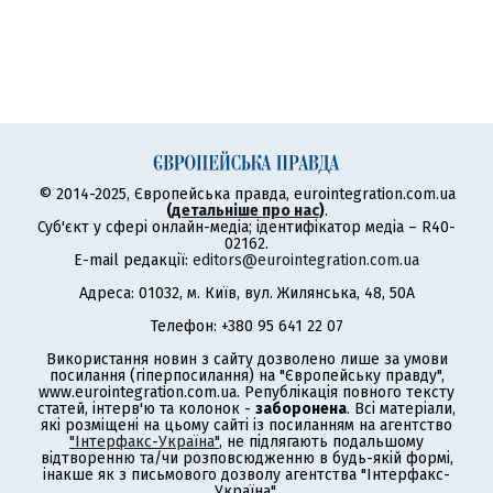
© 2014-2025, Європейська правда, eurointegration.com.ua
(
детальніше про нас
)
.
Суб'єкт у сфері онлайн-медіа; ідентифікатор медіа – R40-
02162.
E-mail редакції:
editors@eurointegration.com.ua
Адреса: 01032, м. Київ, вул. Жилянська, 48, 50А
Телефон: +380 95 641 22 07
Використання новин з сайту дозволено лише за умови
посилання (гіперпосилання) на "Європейську правду",
www.eurointegration.com.ua. Републікація повного тексту
статей, інтерв'ю та колонок -
заборонена
. Всі матеріали,
які розміщені на цьому сайті із посиланням на агентство
"Інтерфакс-Україна"
, не підлягають подальшому
відтворенню та/чи розповсюдженню в будь-якій формі,
інакше як з письмового дозволу агентства "Інтерфакс-
Україна".