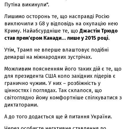
Путіна викинули".
Лишимо осторонь те, що насправді Росію
виключили з G8 у відповідь на окупацію нею
Криму. Найабсурдніше те, що
Джастін Трюдо
став прем'єром Канади… лише у 2015 році
.
Утім, Трамп не вперше влаштовує подібні
демарші на міжнародних зустрічах.
Можливим поясненням його таких дій є те, що
для президента США коло західних лідерів є
гранично чужим. У них – розбіжність у
цінностях і поглядах. Так склалося, що
світоглядно йому комфортніше спілкуватися з
диктаторами.
А до того додається ще й питання України.
Через особисте негативне ставлення до