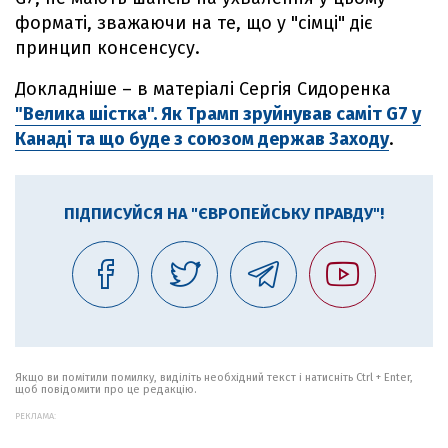
форматі, зважаючи на те, що у "сімці" діє
принцип консенсусу.
Докладніше – в матеріалі Сергія Сидоренка
"Велика шістка". Як Трамп зруйнував саміт G7 у
Канаді та що буде з союзом держав Заходу
.
ПІДПИСУЙСЯ НА "ЄВРОПЕЙСЬКУ ПРАВДУ"!
Якщо ви помітили помилку, виділіть необхідний текст і натисніть Ctrl + Enter,
щоб повідомити про це редакцію.
РЕКЛАМА: