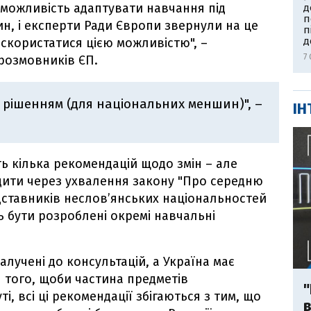
можливість адаптувати навчання під
д
п
ин, і експерти Ради Європи звернули на це
п
д
 скористатися цією можливістю", –
7 
розмовників ЄП.
 рішенням (для національних меншин)", –
ІН
ть кілька рекомендацій щодо змін – але
адити через ухвалення закону "Про середню
едставників неслов’янських національностей
ть бути розроблені окремі навчальні
лучені до консультацій, а Україна має
 того, щоби частина предметів
"
, всі ці рекомендації збігаються з тим, що
в