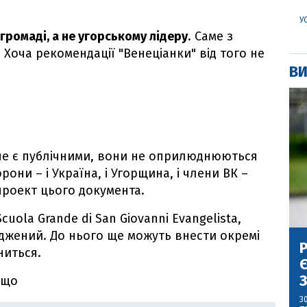
У
громаді, а не угорському лідеру
. Саме з
 Хоча рекомендації "Венеціанки" від того не
ВИ
ї не є публічними, вони не оприлюднюються
рони – і Україна, і Угорщина, і члени ВК –
роект цього документа.
cuola Grande di San Giovanni Evangelista,
джений. До нього ще можуть внести окремі
Р
ниться.
Є
З
 що
3