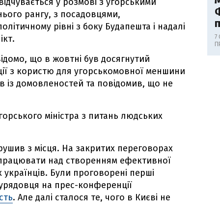
ідчувається у розмові з угорськими
Ф
ього рангу, з посадовцями,
політичному рівні з боку Будапешта і надалі
7
ікт.
П
ідомо, що в жовтні був досягнутий
ації з користю для угорськомовної меншини
 із домовленостей та повідомив, що не
угорського міністра з питань людських
зрушив з місця. На закритих переговорах
 працювати над створенням ефективної
українців. Були проговорені перші
 урядовця на прес-конференції
сть
. Але далі сталося те, чого в Києві не