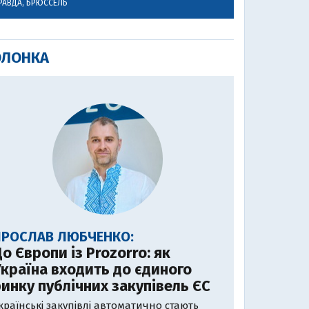
РАВДА, БРЮССЕЛЬ
ОЛОНКА
ЯРОСЛАВ ЛЮБЧЕНКО:
о Європи із Prozorro: як
країна входить до єдиного
инку публічних закупівель ЄС
країнські закупівлі автоматично стають