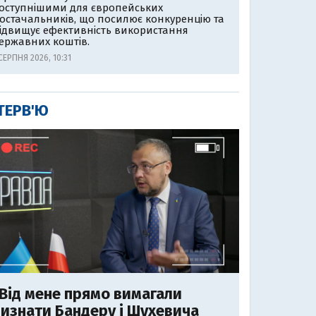
оступнішими для європейських
остачальників, що посилює конкуренцію та
ідвищує ефективність використання
ержавних коштів.
СЕРПНЯ 2026, 10:31
ТЕРВ'Ю
Від мене прямо вимагали
изнати Бандеру і Шухевича