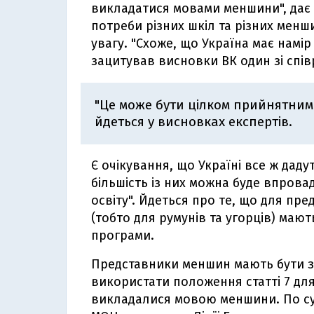
викладатися мовами меншини", дає 
потреби різних шкіл та різних менш
увагу. "Схоже, що Україна має намір
зацитував висновки ВК один зі спів
"Це може бути цілком прийнятним
йдеться у висновках експертів.
Є очікування, що Україні все ж даду
більшість із них можна буде впров
освіту". Йдеться про те, що для пр
(тобто для румунів та угорців) маю
програми.
Представники меншин мають бути за
використати положення статті 7 для
викладалися мовою меншини. По суті