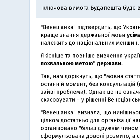
ключова вимога Будапешта буде в
"Венеціанка" підтвердить, що Укра
краще знання державної мови
усім
належить до національних меншин.
Якісніше та повніше вивчення укра
похвальною метою" держави
.
Так, нам дорікнуть, що "мовна статт
останній момент, без консультацій (
зайві проблеми). Однак це не означ
скасовувати – у рішенні Венеціанськ
"Венеціанка" визнала, що нинішньо
цілком достатньо для організації н
організовано "більш дружнім чином"
сформульована доволі розмито, а с