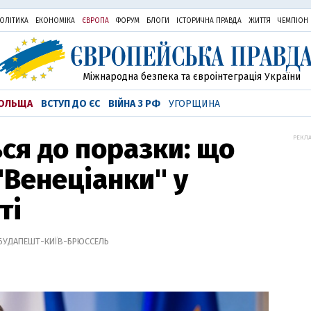
ОЛІТИКА
ЕКОНОМІКА
ЄВРОПА
ФОРУМ
БЛОГИ
ІСТОРИЧНА ПРАВДА
ЖИТТЯ
ЧЕМПІОН
Міжнародна безпека та євроінтеграція України
ОЛЬЩА
ВСТУП ДО ЄС
ВІЙНА З РФ
УГОРЩИНА
ся до поразки: що
РЕКЛА
"Венеціанки" у
ті
 БУДАПЕШТ-КИЇВ-БРЮССЕЛЬ