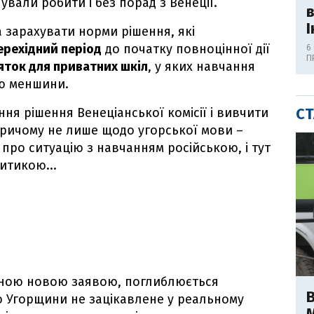
ували робити і без порад з Венеції.
І
 зарахувати норми рішення, які
рехідний період
до початку повноцінної дії
6
П
яток для приватних шкіл
, у яких навчання
ю меншини.
СТ
ння рішення Венеціанської комісії і вивчити
Причому не лише щодо угорської мови –
про ситуацію з навчанням російською, і тут
итикою...
ожною новою заявою, поглиблюється
В
 Угорщини не зацікавлене у реальному
М