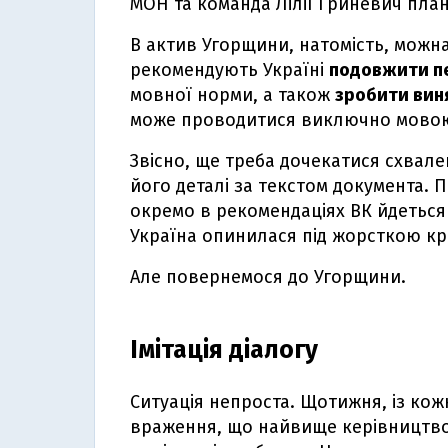
МОН та команда Лілії Гриневич план
В актив Угорщини, натомість, можна
рекомендують Україні
подовжити пе
мовної норми, а також
зробити вин
може проводитися виключно мово
Звісно, ще треба дочекатися схвале
його деталі за текстом документа. 
окремо в рекомендаціях ВК йдеться 
Україна опинилася під жорсткою кр
Але повернемося до Угорщини.
Імітація діалогу
Ситуація непроста. Щотижня, із к
враження, що найвище керівництво