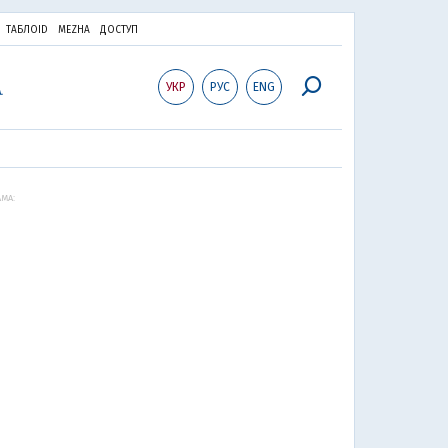
ТАБЛОID
MEZHA
ДОСТУП
УКР
РУС
ENG
МА: