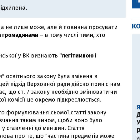
П
ідхилена.
К
їна не лише може, але й повинна просувати
а громадянами
– в тому числі тими, хто
їнської у ВК визнають
"легітимною і
я" освітнього закону була змінена в
цей підхід Верховної ради дійсно приніс нам
ає, що ст. 7 закону необхідно змінювати чи
ої комісії це окремо підкреслюється.
го формулювання сьомої статті закону
Д
авчання таким чином, щоби воно було
У
 у ставленні до меншин. Стаття
р
лова про те, що "частина предметів може
У