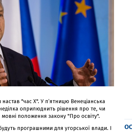
 настав "час Х". У п’ятницю Венеціанська
понеділка оприлюднить рішення про те, чи
мовні положення закону "Про освіту".
ОС
будуть програшними для угорської влади. І