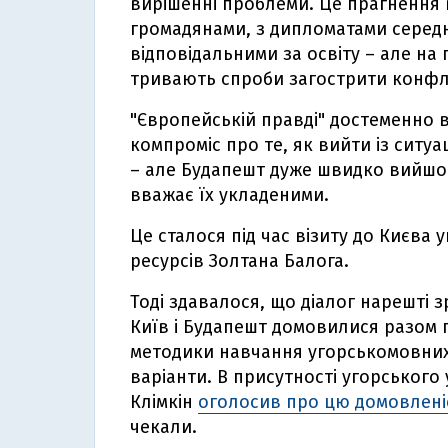
вирішенні проблеми. Це прагнення в
громадянами, з дипломатами середн
відповідальними за освіту – але на 
тривають спроби загострити конфл
"Європейській правді" достеменно в
компроміс про те, як вийти із ситу
– але Будапешт дуже швидко вийшов
вважає їх укладеними.
Це сталося під час візиту до Києва 
ресурсів Золтана Балога.
Тоді здавалося, що діалог нарешті 
Київ і Будапешт домовилися разом
методики навчання угорськомовних 
варіанти. В присутності угорського
Клімкін
оголосив про цю домовлені
чекали.