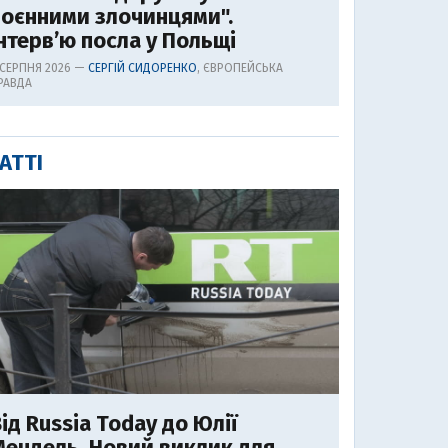
воєнними злочинцями".
нтерв’ю посла у Польщі
 СЕРПНЯ 2026 —
СЕРГІЙ СИДОРЕНКО
, ЄВРОПЕЙСЬКА
РАВДА
АТТІ
ід Russia Today до Юлії
ендель. Новий виклик для