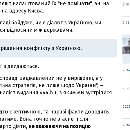
пешт налаштований їх "не помічати", ані на
21:54
 на адресу Києва.
ладі байдуже, чи є діалог з Україною, чи
21:31
ься відносини між державами.
ирішення конфлікту з Україною!
ї відкидаються.
20:44
справді зацікавлений не у вирішенні, а у
ьна стратегія, не лише щодо України", –
20:26
наліст видання 444.hu, з яким ми зустрілися
20:25
надто скептичною, та наразі факти доводять
атиме. Вона точно не згасне після
варто діяти,
не зважаючи на позицію
20:0