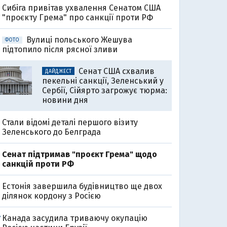
Cибіга привітав ухвалення Сенатом США
"проєкту Грема" про санкції проти РФ
Вулиці польського Жешува
ФОТО
підтопило після рясної зливи
Сенат США схвалив
ДАЙДЖЕСТ
пекельні санкції, Зеленський у
Сербії, Сійярто загрожує тюрма:
новини дня
Стали відомі деталі першого візиту
Зеленського до Белграда
Cенат підтримав "проєкт Грема" щодо
санкцій проти РФ
Естонія завершила будівництво ще двох
ділянок кордону з Росією
Канада засудила триваючу окупацію
7