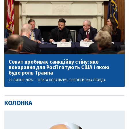
Сенат пробиває санкційну стіну: яке
покарання для Росії готують США і якою
буде роль Трампа
29 ЛИПНЯ 2026 —
ОЛЬГА КОВАЛЬЧУК
, ЄВРОПЕЙСЬКА ПРАВДА
КОЛОНКА