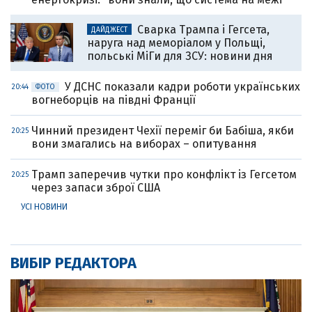
Сварка Трампа і Гегсета,
ДАЙДЖЕСТ
наруга над меморіалом у Польщі,
польські МіГи для ЗСУ: новини дня
У ДСНС показали кадри роботи українських
20:44
ФОТО
вогнеборців на півдні Франції
Чинний президент Чехії переміг би Бабіша, якби
20:25
вони змагались на виборах – опитування
Трамп заперечив чутки про конфлікт із Гегсетом
20:25
через запаси зброї США
УСІ НОВИНИ
ВИБІР РЕДАКТОРА