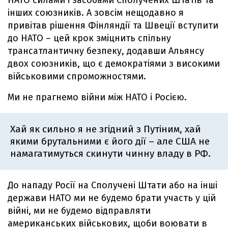
НАТО силами і засобами Сполучених Штатів та
інших союзників. А зовсім нещодавно я
привітав рішення Фінляндії та Швеції вступити
до НАТО – цей крок зміцнить спільну
трансатлантичну безпеку, додавши Альянсу
двох союзників, що є демократіями з високими
військовими спроможностями.
Ми не прагнемо війни між НАТО і Росією.
Хай як сильно я не згідний з Путіним, хай
якими брутальними є його дії – але США не
намагатимуться скинути чинну владу в РФ.
До нападу Росії на Сполучені Штати або на інші
держави НАТО ми не будемо брати участь у цій
війні, ми не будемо відправляти
американських військових, щоби воювати в