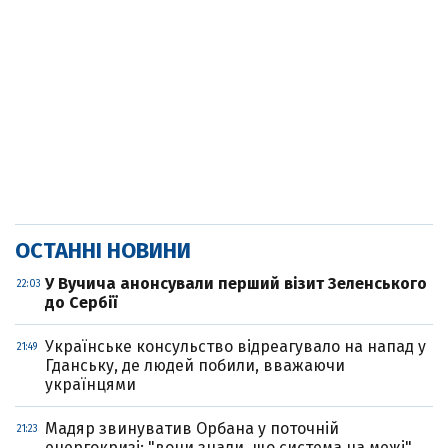
ОСТАННІ НОВИНИ
У Вучича анонсували перший візит Зеленського
22:03
до Сербії
Українське консульство відреагувало на напад у
21:49
Гданську, де людей побили, вважаючи
українцями
Мадяр звинуватив Орбана у поточній
21:23
енергокризі: "вони знали, що система на межі"