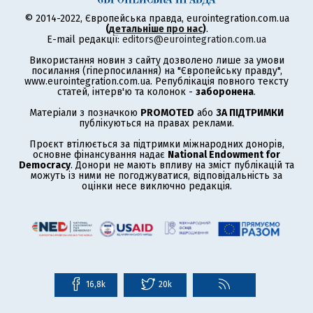
© 2014-2022, Європейська правда, eurointegration.com.ua
(
детальніше про нас
)
.
E-mail редакції:
editors@eurointegration.com.ua
Використання новин з сайту дозволено лише за умови
посилання (гіперпосилання) на "Європейську правду",
www.eurointegration.com.ua. Републікація повного тексту
статей, інтерв'ю та колонок -
заборонена
.
Матеріали з позначкою
PROMOTED
або
ЗА ПІДТРИМКИ
публікуються на правах реклами.
Проєкт втілюється за підтримки міжнародних донорів,
основне фінансування надає
National Endowment for
Democracy
. Донори не мають впливу на зміст публікацій та
можуть із ними не погоджуватися, відповідальність за
оцінки несе виключно редакція.
16,8k
20k