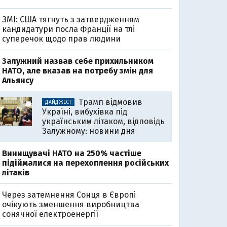
ЗМІ: США тягнуть з затвердженням
кандидатури посла Франції на тлі
суперечок щодо прав людини
Залужний назвав себе прихильником
НАТО, але вказав на потребу змін для
Альянсу
Трамп відмовив
ДАЙДЖЕСТ
Україні, вибухівка під
українським літаком, відповідь
Залужному: новини дня
Винищувачі НАТО на 250% частіше
підіймалися на перехоплення російських
літаків
Через затемнення Сонця в Європі
очікують зменшення виробництва
сонячної електроенергії