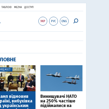
ТАБЛОID
MEZHA
ДОСТУП
УКР
РУС
ENG
ЛОВНЕ
АЙДЖЕСТ
амп відмовив
Винищувачі НАТО
раїні, вибухівка
на 250% частіше
д українським
підіймалися на