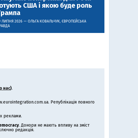
отують США і якою буде роль
Трампа
9 ЛИПНЯ 2026 —
ОЛЬГА КОВАЛЬЧУК
, ЄВРОПЕЙСЬКА
РАВДА
о нас
)
.
eurointegration.com.ua. Републікація повного
х реклами.
Democracy
. Донори не мають впливу на зміст
иключно редакція.