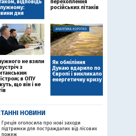
таком, відповідь
перехоплення
лужному:
російських літаків
вини дня
АНАЛІТИКА КОРОТКО
лужного не взяли
Як обміління
зустріч з
Дунаю вдарило по
итанським
Європі і викликало
ністром; в ОПУ
енергетичну кризу
уть, що він і не
тів
ТАННІ НОВИНИ
Греція оголосила про нові заходи
підтримки для постраждалих від лісових
пожеж