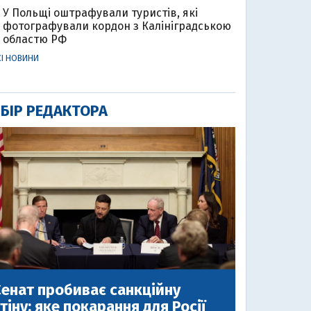
У Польщі оштрафували туристів, які
фотографували кордон з Калініградською
областю РФ
СІ НОВИНИ
БІР РЕДАКТОРА
енат пробиває санкційну
тіну: яке покарання для Росії