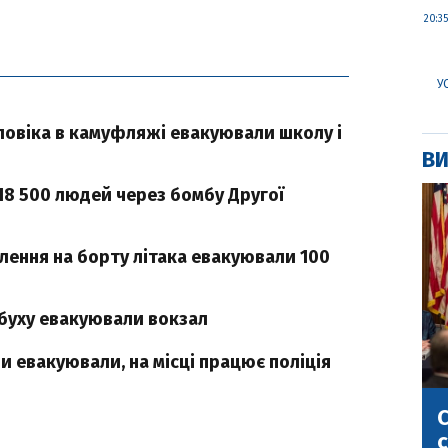
20:35
У
оловіка в камуфляжі евакуювали школу і
ВИ
18 500 людей через бомбу Другої
лення на борту літака евакуювали 100
ибуху евакуювали вокзал
 евакуювали, на місці працює поліція
С
с