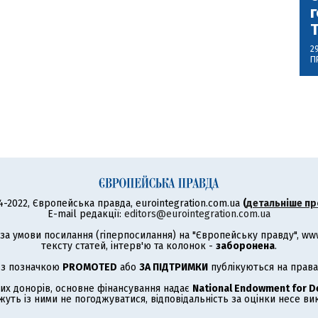
г
2
П
4-2022, Європейська правда, eurointegration.com.ua
(
детальніше пр
E-mail редакції:
editors@eurointegration.com.ua
а умови посилання (гіперпосилання) на "Європейську правду", www.
тексту статей, інтерв'ю та колонок -
заборонена
.
 з позначкою
PROMOTED
або
ЗА ПІДТРИМКИ
публікуються на права
их донорів, основне фінансування надає
National Endowment for 
жуть із ними не погоджуватися, відповідальність за оцінки несе в