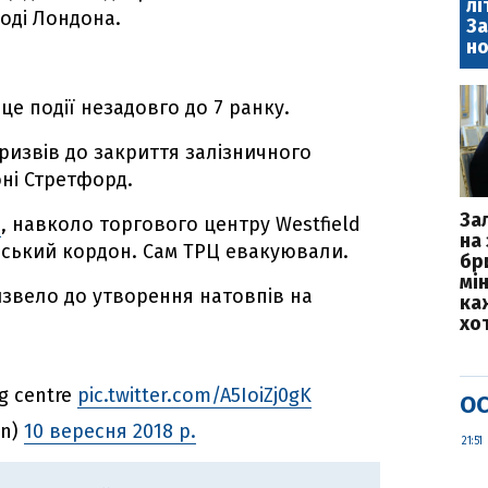
лі
ході Лондона.
За
но
е події незадовго до 7 ранку.
ризвів до закриття залізничного
оні Стретфорд.
За
d
, навколо торгового центру Westfield
на 
ський кордон. Сам ТРЦ евакуювали.
бр
мі
извело до утворення натовпів на
каж
хо
ng centre
pic.twitter.com/A5IoiZj0gK
ОС
an)
10 вересня 2018 р.
21:51