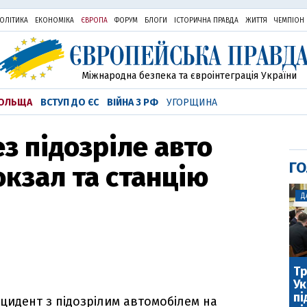
ОЛІТИКА
ЕКОНОМІКА
ЄВРОПА
ФОРУМ
БЛОГИ
ІСТОРИЧНА ПРАВДА
ЖИТТЯ
ЧЕМПІОН
Міжнародна безпека та євроінтеграція України
ОЛЬЩА
ВСТУП ДО ЄС
ВІЙНА З РФ
УГОРЩИНА
з підозріле авто
ГО
кзал та станцію
Д
Тр
Ук
пі
нцидент з підозрілим автомобілем на