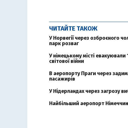
ЧИТАЙТЕ ТАКОЖ
У Норвегії через озброєного ч
парк розваг
У німецькому місті евакуювали 
світової війни
В аеропорту Праги через задим
пасажирів
У Нідерландах через загрозу в
Найбільший аеропорт Німеччини