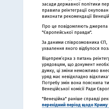
засади державної політики пер
правила реінтеграції окупова
виконати рекомендації Венеційс
Про це повідомляють джерела 
"Європейської правди".
За даними співрозмовника ЄП, 
ухвалення якого відбулося поз
Віцепрем’єрка з питань реінте
урядовцям, що документ необхідн
думку, ці зміни неможливо внес
уряд має невідкладно відклика
Потребу змін вона пояснила ти
Венеційської комісії Ради Євро
"Венеційка" раніше справді р
перехідний період щодо Криму 