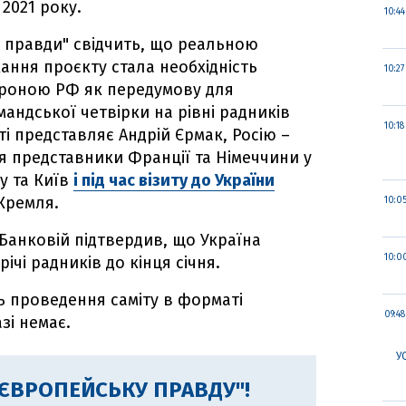
2021 року.
10:44
ї правди" свідчить, що реальною
ння проєкту стала необхідність
10:27
ороною РФ як передумову для
андської четвірки на рівні радників
10:18
ті представляє Андрій Єрмак, Росію –
ня представники Франції та Німеччини у
у та Київ
і під час візиту до України
Кремля.
10:0
 Банковій підтвердив, що Україна
10:0
ічі радників до кінця січня.
 проведення саміту в форматі
09:48
зі немає.
У
"ЄВРОПЕЙСЬКУ ПРАВДУ"!