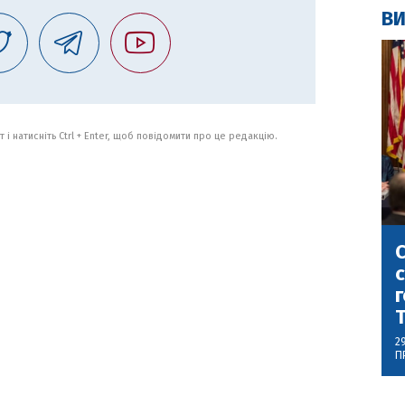
ВИ
 і натисніть Ctrl + Enter, щоб повідомити про це редакцію.
С
с
г
2
П