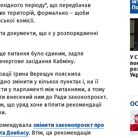
ін
ехідного періоду", що передбачав
П
них територій, формально – щоби
ької комісії.
та документи, що є у розпорядженні
це питання було єдиним, задля
У 
ачергове засідання Кабміну.
по
ро
грації Ірина Верещук пояснила
Ук
о змінити у кількох пунктах і, на її
ти у парламенті між читаннями, а тому
ти внесений ним до Ради законопроєкт.
ОС
м, що уряд хоче втілити рекомендації
пи.
екомендувала
змінити законопроєкт про
та Донбасу
. Втім, ця рекомендація