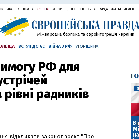
ОЛІТИКА
ЕКОНОМІКА
ЄВРОПА
ФОРУМ
БЛОГИ
ІСТОРИЧНА ПРАВДА
ЖИТТЯ
ЧЕМПІОН
Міжнародна безпека та євроінтеграція України
ОЛЬЩА
ВСТУП ДО ЄС
ВІЙНА З РФ
УГОРЩИНА
вимогу РФ для
ГО
устрічей
 рівні радників
В
Ві
Мі
на
ння відкликати законопроєкт "Про