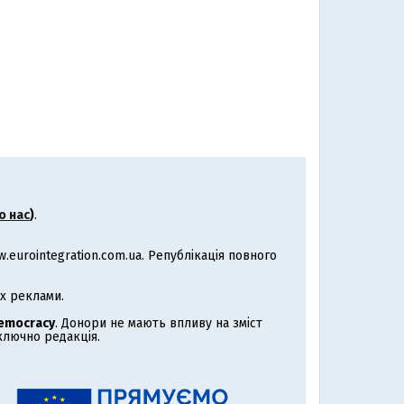
о нас
)
.
eurointegration.com.ua. Републікація повного
х реклами.
Democracy
. Донори не мають впливу на зміст
иключно редакція.