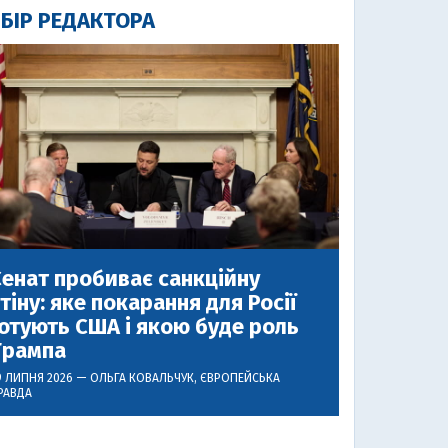
БІР РЕДАКТОРА
енат пробиває санкційну
тіну: яке покарання для Росії
отують США і якою буде роль
Трампа
9 ЛИПНЯ 2026 —
ОЛЬГА КОВАЛЬЧУК
, ЄВРОПЕЙСЬКА
РАВДА