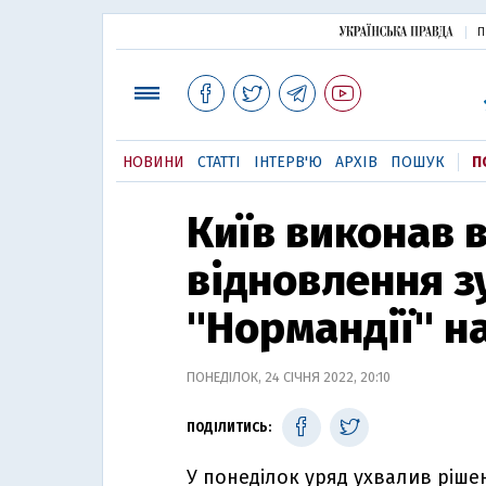
П
НОВИНИ
СТАТТІ
ІНТЕРВ'Ю
АРХІВ
ПОШУК
П
Київ виконав 
відновлення з
"Нормандії" на
ПОНЕДІЛОК, 24 СІЧНЯ 2022, 20:10
ПОДІЛИТИСЬ:
У понеділок уряд ухвалив ріше