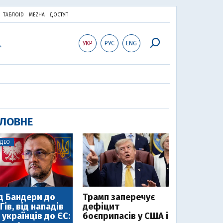
ТАБЛОID
MEZHA
ДОСТУП
УКР
РУС
ENG
ЛОВНЕ
ІДЕО
д Бандери до
Трамп заперечує
Гів, від нападів
дефіцит
 українців до ЄС:
боєприпасів у США і