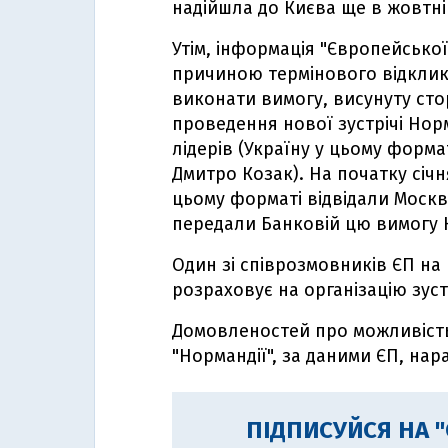
надійшла до Києва ще в жовтні 
Утім, інформація "Європейсько
причиною термінового відклика
виконати вимогу, висунуту ст
проведення нової зустрічі Норм
лідерів (Україну у цьому форма
Дмитро Козак). На початку січ
цьому форматі відвідали Москв
передали Банковій цю вимогу 
Один зі співрозмовників ЄП на
розраховує на організацію зустр
Домовленостей про можливість
"Нормандії", за даними ЄП, нара
ПІДПИСУЙСЯ НА 