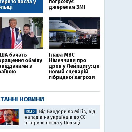
терв'ю посла у
погрожує
ольщі
джерелам ЗМІ
США бачать
Глава МВС
кращення обміну
Німеччини про
звідданими з
дрон у Лейпцигу: це
раїною
новий сценарій
гібридної загрози
ТАННІ НОВИНИ
Від Бандери до МіГів, від
ВІДЕО
нападів на українців до ЄС:
інтерв'ю посла у Польщі