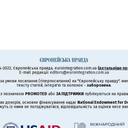
4-2022, Європейська правда, eurointegration.com.ua
(
детальніше пр
E-mail редакції:
editors@eurointegration.com.ua
а умови посилання (гіперпосилання) на "Європейську правду", www.
тексту статей, інтерв'ю та колонок -
заборонена
.
 з позначкою
PROMOTED
або
ЗА ПІДТРИМКИ
публікуються на права
их донорів, основне фінансування надає
National Endowment for 
жуть із ними не погоджуватися, відповідальність за оцінки несе в