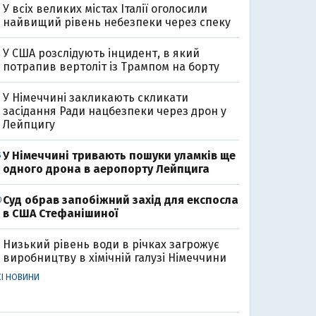
У всіх великих містах Італії оголосили
найвищий рівень небезпеки через спеку
У США розслідують інцидент, в який
потрапив вертоліт із Трампом на борту
У Німеччині закликають скликати
засідання Ради нацбезпеки через дрон у
Лейпцигу
У Німеччині тривають пошуки уламків ще
5
одного дрона в аеропорту Лейпцига
Суд обрав запобіжний захід для експосла
0
в США Стефанішиної
Низький рівень води в річках загрожує
виробництву в хімічній галузі Німеччини
СІ НОВИНИ