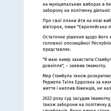
на муніципальних виборах в б
заборону на політичну діяльніс
Про свої плани йти на нові ви
вівторок, пише "Європейська 
Остаточне рішення щодо його 
головної опозиційної Республік
представляє.
"Я маю намір захистити Стамбу
довкілля", – заявив Імамоглу.
Мер Стамбула також розкритик
Реджепа Таїпа Ердогана за низ
життя і наплив біженців, не н
2022 року суд засудив Імамоглу 
також заборони на політичну д
службовців. Якщо вирок стане 