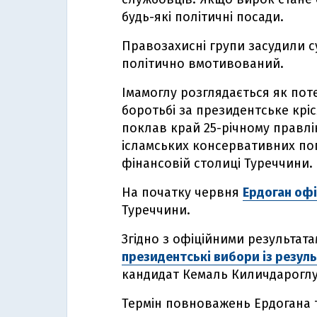
будь-які політичні посади.
Правозахисні групи засудили 
політично вмотивований.
Імамоглу розглядається як пот
боротьбі за президентське кріс
поклав край 25-річному правлі
ісламських консервативних поп
фінансовій столиці Туреччини.
На початку червня
Ердоган офі
Туреччини.
Згідно з офіційними результата
президентські вибори із резул
кандидат Кемаль Киличдароглу
Термін повноважень Ердогана 