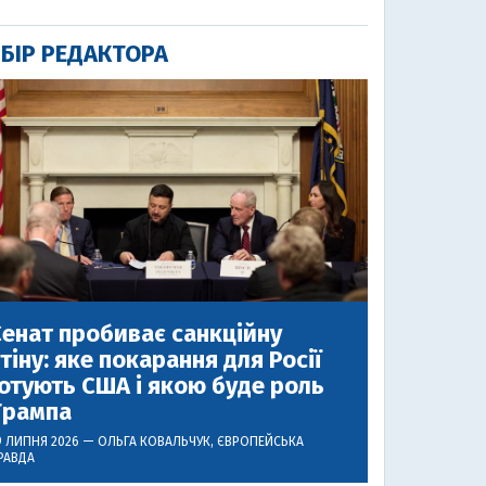
БІР РЕДАКТОРА
енат пробиває санкційну
тіну: яке покарання для Росії
отують США і якою буде роль
Трампа
9 ЛИПНЯ 2026 —
ОЛЬГА КОВАЛЬЧУК
, ЄВРОПЕЙСЬКА
РАВДА