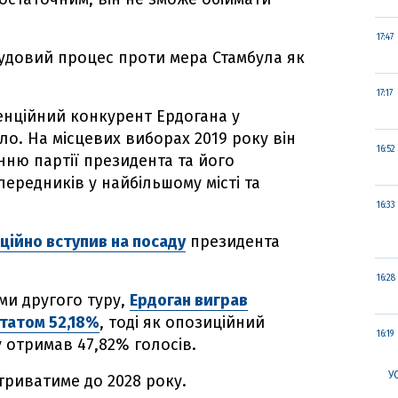
17:47
судовий процес проти мера Стамбула як
17:17
енційний конкурент Ердогана у
ло. На місцевих виборах 2019 року він
16:52
нню партії президента та його
ередників у найбільшому місті та
16:33
ційно вступив на посаду
президента
16:28
ми другого туру,
Ердоган виграв
ьтатом 52,18%
, тоді як опозиційний
16:19
 отримав 47,82% голосів.
У
триватиме до 2028 року.