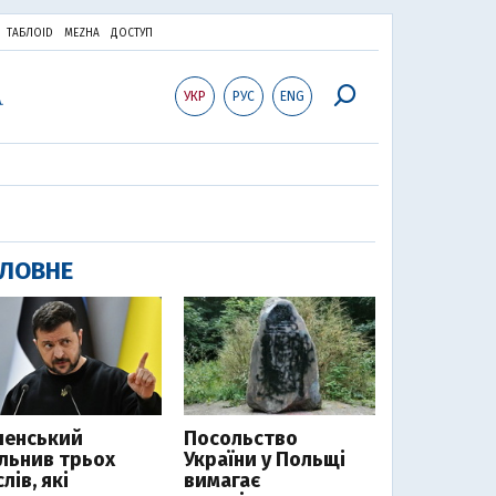
ТАБЛОID
MEZHA
ДОСТУП
УКР
РУС
ENG
ЛОВНЕ
ленський
Посольство
ільнив трьох
України у Польщі
лів, які
вимагає