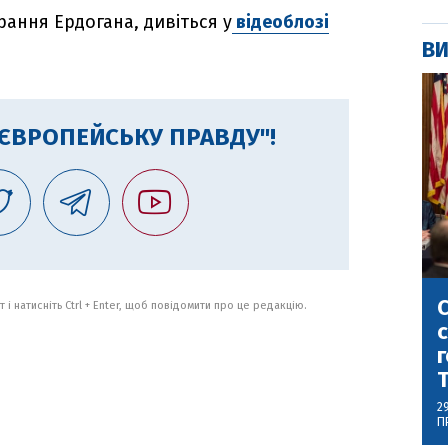
рання Ердогана, дивіться у
відеоблозі
ВИ
"ЄВРОПЕЙСЬКУ ПРАВДУ"!
С
 і натисніть Ctrl + Enter, щоб повідомити про це редакцію.
с
г
2
П