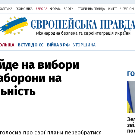
ОЛІТИКА
ЕКОНОМІКА
ЄВРОПА
ФОРУМ
БЛОГИ
ІСТОРИЧНА ПРАВДА
ЖИТТЯ
ЧЕМПІОН
Міжнародна безпека та євроінтеграція України
ОЛЬЩА
ВСТУП ДО ЄС
ВІЙНА З РФ
УГОРЩИНА
йде на вибори
ГО
аборони на
ьність
Зе
зв
пос
оголосив про свої плани переобратися