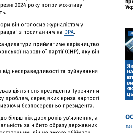
пр
ерезні 2024 року попри можливу
Ук
ть.
бори він оголосив журналістам у
правда" з посиланням на
DPA
.
А
кандидатури прийматиме керівництво
анської народної партії (CHP), яку він
Як
л від несправедливості та руйнування
на
вп
ви
як
ував діяльність президента Туреччини
ць
ку проблем, серед яких криза вартості
азиваючи безпосередньо президента.
ОС
до більш ніж двох років ув'язнення, а
іяльність за нібито образу державних
17:56
остаточним, він не зможе обіймати