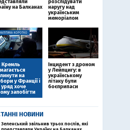
едставляли
розслідувати
раїну на Балканах
наругу над
українським
меморіалом
НАЛІТИКА КОРОТКО
 Кремль
Інцидент з дроном
магається
у Лейпцигу: в
линути на
українському
бори у Франції і
літаку були
 уряд хоче
боєприпаси
ому запобігти
ТАННІ НОВИНИ
Зеленський звільнив трьох послів, які
представляли Україну на Балканах