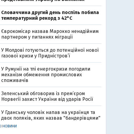
Словаччина другий день поспіль побила
температурний рекорд з 42°C
Єврокомісар назвав Марокко ненадійним
партнером у питаннях міграції
У Молдові готуються до потенційної нової
газової кризи у Придністров’ї
У Румунії на тлі енергокризи погодили
механізм обмеження промислових
споживачів
Зеленський обговорив із прем’єром
Норвегії захист України від ударів Росії
У Гданську чоловік напав на українця та
двох поляків, яких назвав "бандерівцями"
СІ НОВИНИ