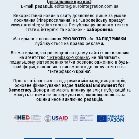
(
детальніше про нас
)
.
E-mail редакції:
editors@eurointegration.com.ua
Використання новин з сайту дозволено лише за умови
посилання (гіперпосилання) на "Європейську правду",
www.eurointegration.com.ua. Републікація повного тексту
статей, інтерв'ю та колонок -
заборонена
.
Матеріали з позначкою
PROMOTED
або
ЗА ПІДТРИМКИ
публікуються на правах реклами.
Всі матеріали, які розміщені на цьому сайті із посиланням
на агентство
"Інтерфакс-Україна"
, не підлягають
подальшому відтворенню та/чи розповсюдженню в будь-
якій формі, інакше як з письмового дозволу агентства
"Інтерфакс-Україна".
Проєкт втілюється за підтримки міжнародних донорів,
основне фінансування надає
National Endowment for
Democracy
. Донори не мають впливу на зміст публікацій та
можуть із ними не погоджуватися, відповідальність за
оцінки несе виключно редакція.