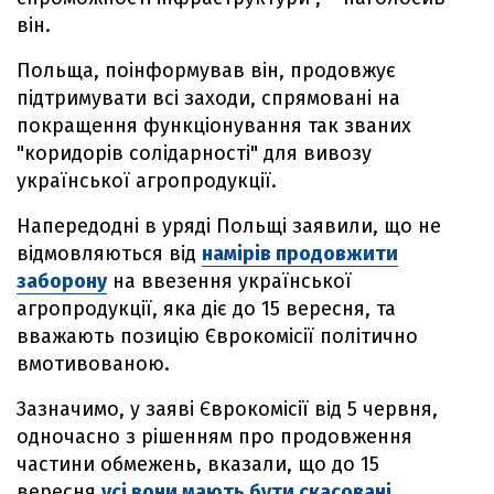
він.
Польща, поінформував він, продовжує
підтримувати всі заходи, спрямовані на
покращення функціонування так званих
"коридорів солідарності" для вивозу
української агропродукції.
Напередодні в уряді Польщі заявили, що не
відмовляються від
намірів продовжити
заборону
на ввезення української
агропродукції, яка діє до 15 вересня, та
вважають позицію Єврокомісії політично
вмотивованою.
Зазначимо, у заяві Єврокомісії від 5 червня,
одночасно з рішенням про продовження
частини обмежень, вказали, що до 15
вересня
усі вони мають бути скасовані
.