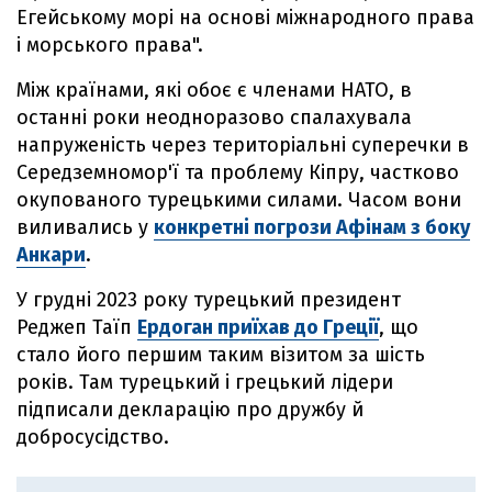
Егейському морі на основі міжнародного права
і морського права".
Між країнами, які обоє є членами НАТО, в
останні роки неодноразово спалахувала
напруженість через територіальні суперечки в
Середземномор'ї та проблему Кіпру, частково
окупованого турецькими силами. Часом вони
виливались у
конкретні погрози Афінам з боку
Анкари
.
У грудні 2023 року турецький президент
Реджеп Таїп
Ердоган приїхав до Греції
, що
стало його першим таким візитом за шість
років. Там турецький і грецький лідери
підписали декларацію про дружбу й
добросусідство.