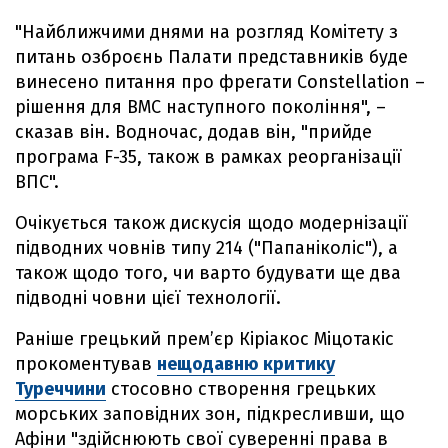
"Найближчими днями на розгляд Комітету з
питань озброєнь Палати представників буде
винесено питання про фрегати Constellation –
рішення для ВМС наступного покоління", –
сказав він. Водночас, додав він, "прийде
програма F-35, також в рамках реорганізації
ВПС".
Очікується також дискусія щодо модернізації
підводних човнів типу 214 ("Папаніколіс"), а
також щодо того, чи варто будувати ще два
підводні човни цієї технології.
Раніше грецький прем’єр Кіріакос Міцотакіс
прокоментував
нещодавню критику
Туреччини
стосовно створення грецьких
морських заповідних зон, підкресливши, що
Афіни "здійснюють свої суверенні права в