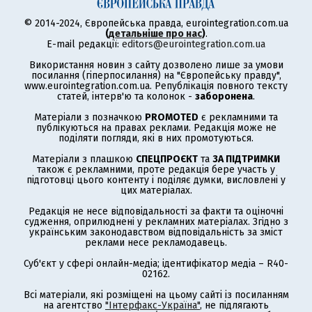
© 2014-2024, Європейська правда, eurointegration.com.ua
(
детальніше про нас
)
.
E-mail редакції:
editors@eurointegration.com.ua
Використання новин з сайту дозволено лише за умови
посилання (гіперпосилання) на "Європейську правду",
www.eurointegration.com.ua. Републікація повного тексту
статей, інтерв'ю та колонок -
заборонена
.
Матеріали з позначкою
PROMOTED
є рекламними та
публікуються на правах реклами. Редакція може не
поділяти погляди, які в них промотуються.
Матеріали з плашкою
СПЕЦПРОЄКТ
та
ЗА ПІДТРИМКИ
також є рекламними, проте редакція бере участь у
підготовці цього контенту і поділяє думки, висловлені у
цих матеріалах.
Редакція не несе відповідальності за факти та оціночні
судження, оприлюднені у рекламних матеріалах. Згідно з
українським законодавством відповідальність за зміст
реклами несе рекламодавець.
Суб'єкт у сфері онлайн-медіа; ідентифікатор медіа – R40-
02162.
Всі матеріали, які розміщені на цьому сайті із посиланням
на агентство
"Інтерфакс-Україна"
, не підлягають