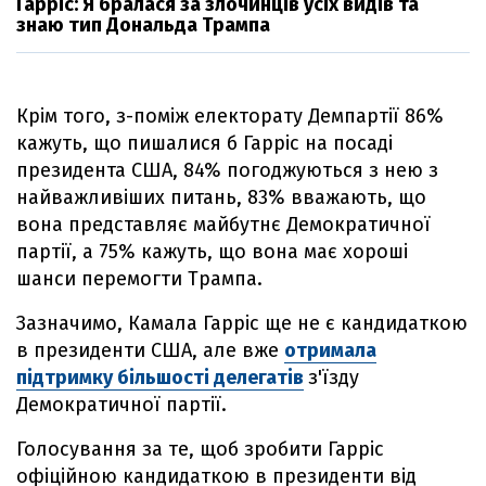
Гарріс: Я бралася за злочинців усіх видів та
знаю тип Дональда Трампа
Крім того, з-поміж електорату Демпартії 86%
кажуть, що пишалися б Гарріс на посаді
президента США, 84% погоджуються з нею з
найважливіших питань, 83% вважають, що
вона представляє майбутнє Демократичної
партії, а 75% кажуть, що вона має хороші
шанси перемогти Трампа.
Зазначимо, Камала Гарріс ще не є кандидаткою
в президенти США, але вже
отримала
підтримку більшості делегатів
з'їзду
Демократичної партії.
Голосування за те, щоб зробити Гарріс
офіційною кандидаткою в президенти від