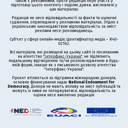
також є рекламними, проте редакція бере участь у
підготовці цього контенту і поділяє думки, висловлені у
цих матеріалах.
Редакція не несе відповідальності за факти та оціночні
судження, оприлюднені у рекламних матеріалах. Згідно з
українським законодавством відповідальність за зміст
реклами несе рекламодавець.
Суб'єкт у сфері онлайн-медіа; ідентифікатор медіа – R40-
02162.
Всі матеріали, які розміщені на цьому сайті із посиланням
на агентство
"Інтерфакс-Україна"
, не підлягають
подальшому відтворенню та/чи розповсюдженню в будь-
якій формі, інакше як з письмового дозволу агентства
"Інтерфакс-Україна".
Проєкт втілюється за підтримки міжнародних донорів,
основне фінансування надає
National Endowment for
Democracy
. Донори не мають впливу на зміст публікацій та
можуть із ними не погоджуватися, відповідальність за
оцінки несе виключно редакція.