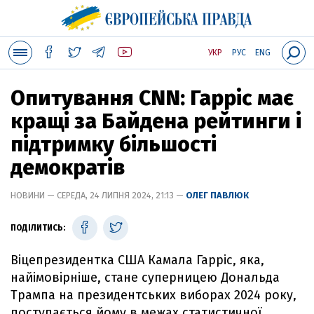
УКР
РУС
ENG
Опитування CNN: Гарріс має
кращі за Байдена рейтинги і
підтримку більшості
демократів
НОВИНИ — СЕРЕДА, 24 ЛИПНЯ 2024, 21:13 —
ОЛЕГ ПАВЛЮК
ПОДІЛИТИСЬ:
Віцепрезидентка США Камала Гарріс, яка,
найімовірніше, стане суперницею Дональда
Трампа на президентських виборах 2024 року,
поступається йому в межах статистичної