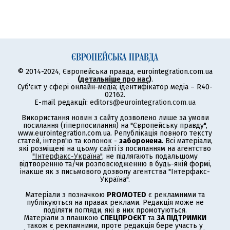
© 2014-2024, Європейська правда, eurointegration.com.ua
(
детальніше про нас
)
.
Суб'єкт у сфері онлайн-медіа; ідентифікатор медіа – R40-
02162.
E-mail редакції:
editors@eurointegration.com.ua
Використання новин з сайту дозволено лише за умови
посилання (гіперпосилання) на "Європейську правду",
www.eurointegration.com.ua. Републікація повного тексту
статей, інтерв'ю та колонок -
заборонена
. Всі матеріали,
які розміщені на цьому сайті із посиланням на агентство
"Інтерфакс-Україна"
, не підлягають подальшому
відтворенню та/чи розповсюдженню в будь-якій формі,
інакше як з письмового дозволу агентства "Інтерфакс-
Україна".
Матеріали з позначкою
PROMOTED
є рекламними та
публікуються на правах реклами. Редакція може не
поділяти погляди, які в них промотуються.
Матеріали з плашкою
СПЕЦПРОЄКТ
та
ЗА ПІДТРИМКИ
також є рекламними, проте редакція бере участь у