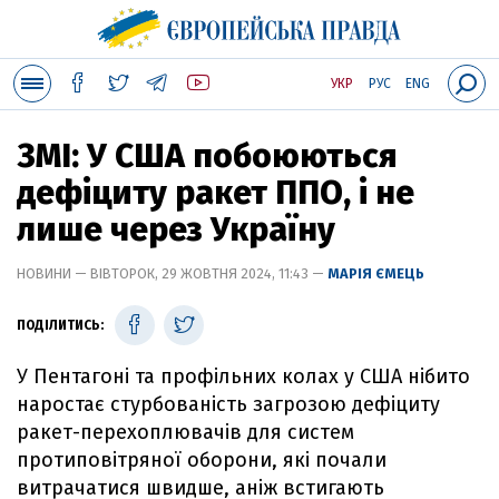
УКР
РУС
ENG
ЗМІ: У США побоюються
дефіциту ракет ППО, і не
лише через Україну
НОВИНИ — ВІВТОРОК, 29 ЖОВТНЯ 2024, 11:43 —
МАРІЯ ЄМЕЦЬ
ПОДІЛИТИСЬ:
У Пентагоні та профільних колах у США нібито
наростає стурбованість загрозою дефіциту
ракет-перехоплювачів для систем
протиповітряної оборони, які почали
витрачатися швидше, аніж встигають