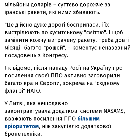
мільйони доларів – суттєво дорожче за
іранські ракети, які ними збивають.
"Це дійсно дуже дорогі боєприпаси, і їх
вистрілюють по хуситському "сміттю". І щоб
замінити кожну витрачену ракету, треба довгі
місяці і багато грошей", – коментує неназваний
посадовець з Конгресу.
Як відомо, після нападу Росії на Україну про
посилення своєї ППО активно заговорили
багато країн Європи, зокрема на "східному
фланзі" НАТО.
У Литві, яка нещодавно
законтрактувала додаткові системи NASAMS,
вважають посилення ППО
більшим
пріоритетом
, ніж закупівлю додаткової
бронетехніки.