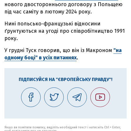
нового двостороннього договору з Польщею
під час саміту в лютому 2024 року.
Нині польсько-французькі відносини
ґрунтуються на угоді про співробітництво 1991
року.
У грудні Туск говорив, що він із Макроном
"на
одному боці" в усіх питаннях
.
ПІДПИСУЙСЯ НА "ЄВРОПЕЙСЬКУ ПРАВДУ"!
Якщо ви помітили помилку, виділіть необхідний текст і натисніть Ctrl + Enter,
щоб повідомити про це редакцію.