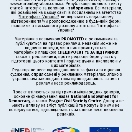
www.eurointegration.com.ua. Републікація повного тексту
статей, інтерв'ю та колонок -
заборонена
. Всі матеріали,
які розміщені на цьому сайті із посиланням на агентство
"Інтерфакс-Україна"
, не підлягають подальшому
відтворенню та/чи розповсюдженню в будь-якій формі,
інакше як з письмового дозволу агентства "Інтерфакс-
Україна".
Матеріали з позначкою
PROMOTED
є рекламними та
публікуються на правах реклами. Редакція може не
поділяти погляди, які в них промотуються.
Матеріали з плашкою
СПЕЦПРОЄКТ
та
ЗА ПІДТРИМКИ
також є рекламними, проте редакція бере участь у
підготовці цього контенту і поділяє думки, висловлені у
цих матеріалах.
Редакція не несе відповідальності за факти та оціночні
судження, оприлюднені у рекламних матеріалах. Згідно з
українським законодавством відповідальність за зміст
реклами несе рекламодавець.
Проєкт втілюється за підтримки міжнародних донорів,
основне фінансування надає
National Endowment for
Democracy
, а також
Prague Civil Society Centre
. Донори не
мають впливу на зміст публікацій та можуть із ними не
погоджуватися, відповідальність за оцінки несе виключно
редакція.