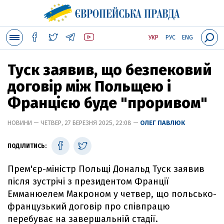
УКР
РУС
ENG
Туск заявив, що безпековий
договір між Польщею і
Францією буде "проривом"
НОВИНИ — ЧЕТВЕР, 27 БЕРЕЗНЯ 2025, 22:08 —
ОЛЕГ ПАВЛЮК
ПОДІЛИТИСЬ:
Прем'єр-міністр Польщі Дональд Туск заявив
після зустрічі з президентом Франції
Емманюелем Макроном у четвер, що польсько-
французький договір про співпрацю
перебуває на завершальній стадії.