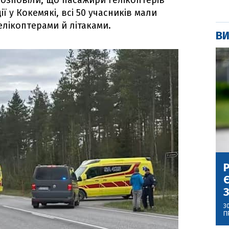
 розповіли, що пасажири гелікоптерів
 у Кокемякі, всі 50 учасників мали
елікоптерами й літаками.
ВИ
Р
Є
З
3
П