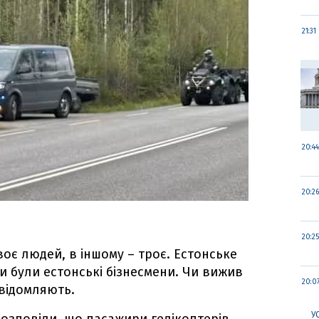
21:31
20:44
20:26
20:25
воє людей, в іншому – троє. Естонське
 були естонські бізнесмени. Чи вижив
20:0
повідомляють.
У