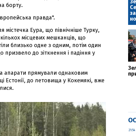
Зе
на борту.
Се
за
Європейська правда".
но
ля містечка Еура, що північніше Турку,
екількох місцевих мешканців, що
тіли близько одне з одним, потім один
о призвело до зіткнення і падіння у
Зе
два апарати прямували однаковим
пр
ці Естонії, до летовища у Кокемякі, вже
илися.
ОС
21:54