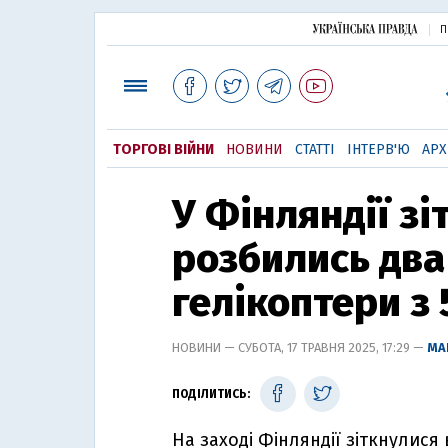
П
ТОРГОВІ ВІЙНИ
НОВИНИ
СТАТТІ
ІНТЕРВ'Ю
АРХ
У Фінляндії зі
розбились два
гелікоптери з
НОВИНИ — СУБОТА, 17 ТРАВНЯ 2025, 17:29 —
МА
ПОДІЛИТИСЬ:
На заході Фінляндії зіткнулися 