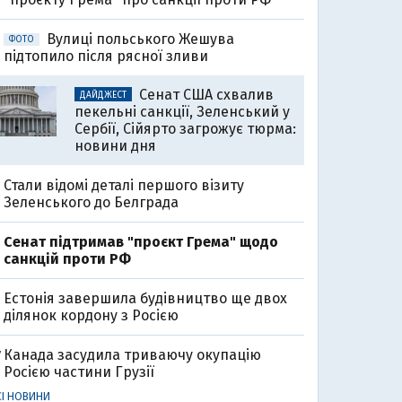
Вулиці польського Жешува
ФОТО
підтопило після рясної зливи
Сенат США схвалив
ДАЙДЖЕСТ
пекельні санкції, Зеленський у
Сербії, Сійярто загрожує тюрма:
новини дня
Стали відомі деталі першого візиту
Зеленського до Белграда
Cенат підтримав "проєкт Грема" щодо
санкцій проти РФ
Естонія завершила будівництво ще двох
ділянок кордону з Росією
Канада засудила триваючу окупацію
7
Росією частини Грузії
СІ НОВИНИ