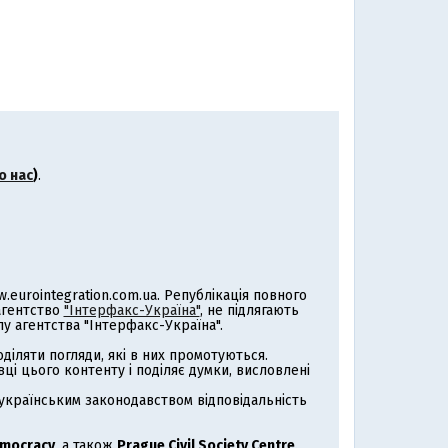
о нас
)
.
eurointegration.com.ua. Републікація повного
 агентство
"Інтерфакс-Україна"
, не підлягають
 агентства "Інтерфакс-Україна".
іляти погляди, які в них промотуються.
ці цього контенту і поділяє думки, висловлені
з українським законодавством відповідальність
emocracy
, а також
Prague Civil Society Centre
.