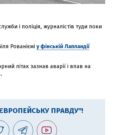
лужби і поліція, журналістів туди поки
біля Рованіємі
у фінській Лапландії
рний літак зазнав аварії і впав на
в.
"ЄВРОПЕЙСЬКУ ПРАВДУ"!