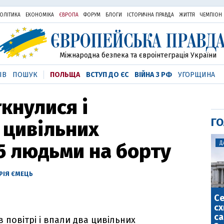
ОЛІТИКА
ЕКОНОМІКА
ЄВРОПА
ФОРУМ
БЛОГИ
ІСТОРИЧНА ПРАВДА
ЖИТТЯ
ЧЕМПІОН
Міжнародна безпека та євроінтеграція України
ІВ
ПОШУК
ПОЛЬЩА
ВСТУП ДО ЄС
ВІЙНА З РФ
УГОРЩИНА
ткнулися і
ГО
 цивільних
 5 людьми на борту
Д
РІЯ ЄМЕЦЬ
С
сх
са
в повітрі і впали два цивільних