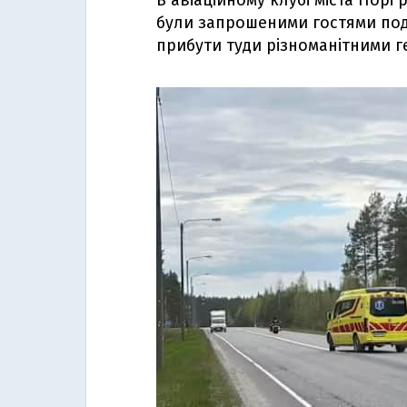
В авіаційному клубі міста Порі
були запрошеними гостями події
прибути туди різноманітними г