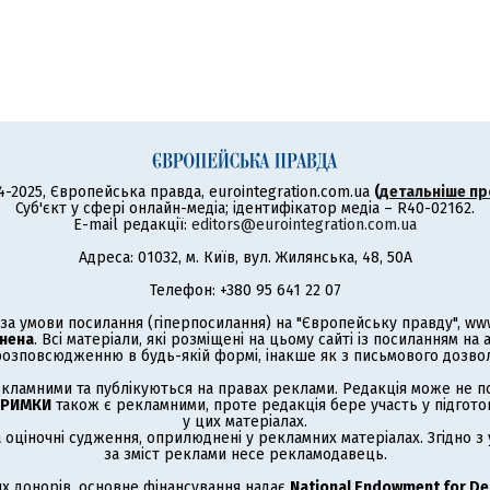
4-2025, Європейська правда, eurointegration.com.ua
(
детальніше пр
Суб'єкт у сфері онлайн-медіа; ідентифікатор медіа – R40-02162.
E-mail редакції:
editors@eurointegration.com.ua
Адреса: 01032, м. Київ, вул. Жилянська, 48, 50А
Телефон: +380 95 641 22 07
а умови посилання (гіперпосилання) на "Європейську правду", www.
нена
. Всі матеріали, які розміщені на цьому сайті із посиланням на
озповсюдженню в будь-якій формі, інакше як з письмового дозволу
кламними та публікуються на правах реклами. Редакція може не под
ТРИМКИ
також є рекламними, проте редакція бере участь у підготов
у цих матеріалах.
а оціночні судження, оприлюднені у рекламних матеріалах. Згідно 
за зміст реклами несе рекламодавець.
х донорів, основне фінансування надає
National Endowment for D