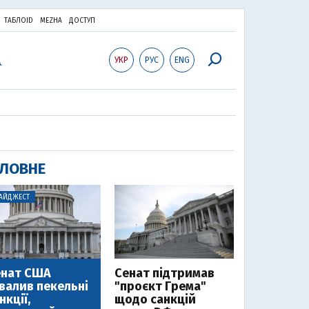
ТАБЛОID
MEZHA
ДОСТУП
УКР
РУС
ENG
ЛОВНЕ
АЙДЖЕСТ
енат США
Cенат підтримав
валив пекельні
"проєкт Грема"
нкції,
щодо санкцій