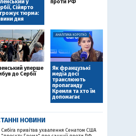
ленський у
проти РФ
рбії, Сійярто
грожує тюрма:
вини дня
АНАЛІТИКА КОРОТКО
ленський уперше
Як французькі
ибув до Сербії
медіа досі
транслюють
пропаганду
Кремля та хто їм
допомагає
ТАННІ НОВИНИ
Cибіга привітав ухвалення Сенатом США
"проєкту Грема" про санкції проти РФ