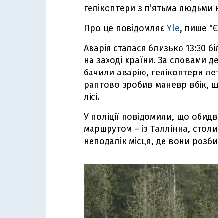
гелікоптери з п’ятьма людьми 
Про це повідомляє
Yle
, пише "
Аварія сталася близько 13:30 бі
на заході країни. За словами д
бачили аварію, гелікоптери ле
раптово зробив маневр вбік, щ
лісі.
У поліції повідомили, що оби
маршрутом – із Таллінна, столи
неподалік місця, де вони розб