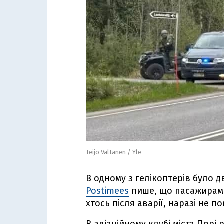
Teijo Valtanen / Yle
В одному з гелікоптерів було д
Postimees
пише, що пасажирами
хтось після аварії, наразі не 