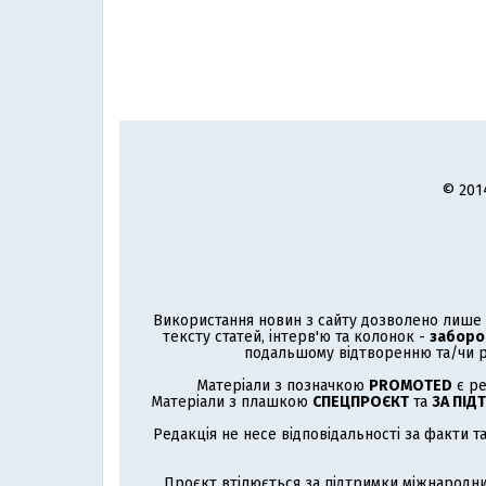
© 201
Використання новин з сайту дозволено лише з
тексту статей, інтерв'ю та колонок -
заборо
подальшому відтворенню та/чи р
Матеріали з позначкою
PROMOTED
є ре
Матеріали з плашкою
СПЕЦПРОЄКТ
та
ЗА ПІД
Редакція не несе відповідальності за факти т
Проєкт втілюється за підтримки міжнародни