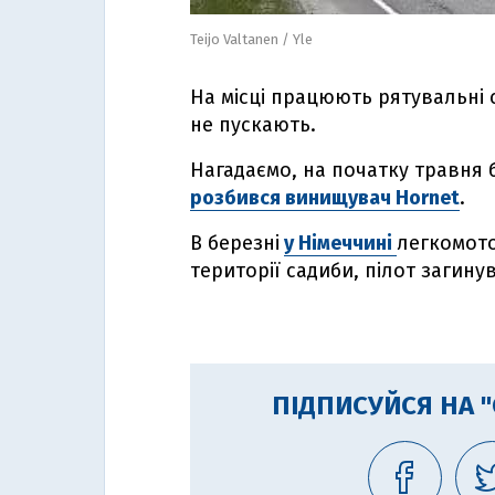
Teijo Valtanen / Yle
На місці працюють рятувальні с
не пускають.
Нагадаємо, на початку травня 
розбився винищувач Hornet
.
В березні
у Німеччині
легкомото
території садиби, пілот загину
ПІДПИСУЙСЯ НА 