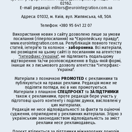
02162.
E-mail редакції:
editors@eurointegration.com.ua
Адреса: 01032, м. Київ, вул. Жилянська, 48, 50А
Телефон: +380 95 641 22 07
Використання новин з сайту дозволено лише за умови
посилання (гіперпосилання) на "Європейську правду",
www.eurointegration.com.ua. Републікація повного тексту
статей, інтерв'ю та колонок -
заборонена
. Всі матеріали,
які розміщені на цьому сайті із посиланням на агентство
"Інтерфакс-Україна"
, не підлягають подальшому
відтворенню та/чи розповсюдженню в будь-якій формі,
інакше як з письмового дозволу агентства "Інтерфакс-
Україна".
Матеріали з позначкою
PROMOTED
є рекламними та
публікуються на правах реклами. Редакція може не
поділяти погляди, які в них промотуються.
Матеріали з плашкою
СПЕЦПРОЄКТ
та
ЗА ПІДТРИМКИ
також є рекламними, проте редакція бере участь у
підготовці цього контенту і поділяє думки, висловлені у
цих матеріалах.
Редакція не несе відповідальності за факти та оціночні
судження, оприлюднені у рекламних матеріалах. Згідно з
українським законодавством відповідальність за зміст
реклами несе рекламодавець.
Проєкт втілюється за підтримки міжнародних донорів,