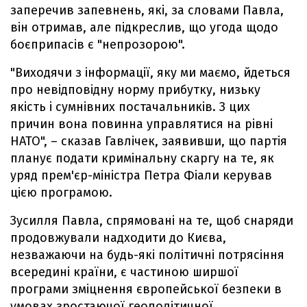
заперечив запевнень, які, за словами Павла,
він отримав, але підкреслив, що угода щодо
боєприпасів є "непрозорою".
"Виходячи з інформації, яку ми маємо, йдеться
про невідповідну норму прибутку, низьку
якість і сумнівних постачальників. З цих
причин вона повинна управлятися на рівні
НАТО", – сказав Гавлічек, заявивши, що партія
планує подати кримінальну скаргу на те, як
уряд прем'єр-міністра Петра Фіали керував
цією програмою.
Зусилля Павла, спрямовані на те, щоб снаряди
продовжували надходити до Києва,
незважаючи на будь-які політичні потрясіння
всередині країни, є частиною ширшої
програми зміцнення європейської безпеки в
умовах зростаючої геополітичної