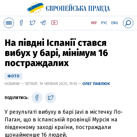
УКР
РУС
ENG
На півдні Іспанії стався
вибух у барі, мінімум 16
постраждалих
ФОТО
НОВИНИ — ЧЕТВЕР, 19 ЧЕРВНЯ 2025, 19:10 —
ОЛЕГ ПАВЛЮК
ПОДІЛИТИСЬ:
У результаті вибуху в барі Javi в містечку Ло-
Паган, що в іспанській провінції Мурсія на
південному заході країни, постраждали
щонайменше 16 людей.