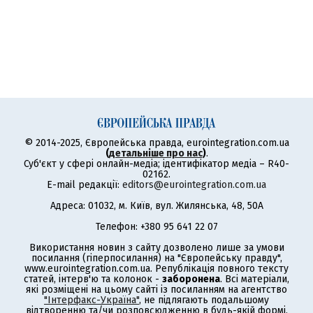
© 2014-2025, Європейська правда, eurointegration.com.ua
(
детальніше про нас
)
.
Суб'єкт у сфері онлайн-медіа; ідентифікатор медіа – R40-
02162.
E-mail редакції:
editors@eurointegration.com.ua
Адреса: 01032, м. Київ, вул. Жилянська, 48, 50А
Телефон: +380 95 641 22 07
Використання новин з сайту дозволено лише за умови
посилання (гіперпосилання) на "Європейську правду",
www.eurointegration.com.ua. Републікація повного тексту
статей, інтерв'ю та колонок -
заборонена
. Всі матеріали,
які розміщені на цьому сайті із посиланням на агентство
"Інтерфакс-Україна"
, не підлягають подальшому
відтворенню та/чи розповсюдженню в будь-якій формі,