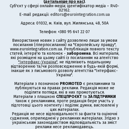
(
детальніше про нас
)
.
Суб'єкт у сфері онлайн-медіа; ідентифікатор медіа – R40-
02162.
E-mail редакції:
editors@eurointegration.com.ua
Адреса: 01032, м. Київ, вул. Жилянська, 48, 50А
Телефон: +380 95 641 22 07
Використання новин з сайту дозволено лише за умови
посилання (гіперпосилання) на "Європейську правду",
www.eurointegration.com.ua. Републікація повного тексту
статей, інтерв'ю та колонок -
заборонена
. Всі матеріали,
які розміщені на цьому сайті із посиланням на агентство
"Інтерфакс-Україна"
, не підлягають подальшому
відтворенню та/чи розповсюдженню в будь-якій формі,
інакше як з письмового дозволу агентства "Інтерфакс-
Україна".
Матеріали з позначкою
PROMOTED
є рекламними та
публікуються на правах реклами. Редакція може не
поділяти погляди, які в них промотуються.
Матеріали з плашкою
СПЕЦПРОЄКТ
та
ЗА ПІДТРИМКИ
також є рекламними, проте редакція бере участь у
підготовці цього контенту і поділяє думки, висловлені у
цих матеріалах.
Редакція не несе відповідальності за факти та оціночні
судження, оприлюднені у рекламних матеріалах. Згідно з
українським законодавством відповідальність за зміст
реклами несе рекламодавець.