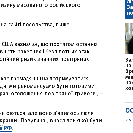
лі
изику масованого російського
За
но
на сайті посольства, пише
США зазначає, що протягом останніх
вність ракетних і безпілотних атак
постійний ризик значних повітряних
За
на 
бр
мі
икає громадян США дотримуватися
каж
жди, ми рекомендуємо бути готовими
хо
разі оголошення повітряної тривоги", –
ОС
нюються, але воно зʼявилось після
країни "Павутина", внаслідок якої були
21:51
ії РФ
.