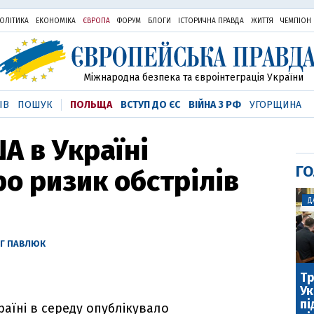
ОЛІТИКА
ЕКОНОМІКА
ЄВРОПА
ФОРУМ
БЛОГИ
ІСТОРИЧНА ПРАВДА
ЖИТТЯ
ЧЕМПІОН
Міжнародна безпека та євроінтеграція України
ІВ
ПОШУК
ПОЛЬЩА
ВСТУП ДО ЄС
ВІЙНА З РФ
УГОРЩИНА
А в Україні
ГО
о ризик обстрілів
Д
Г ПАВЛЮК
Тр
Ук
пі
аїні в середу опублікувало