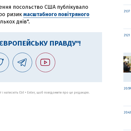
ення посольство США публікувало
21:37
про ризик
масштабного повітряного
ькох днів".
21:21
"ЄВРОПЕЙСЬКУ ПРАВДУ"!
20:59
 і натисніть Ctrl + Enter, щоб повідомити про це редакцію.
20:43