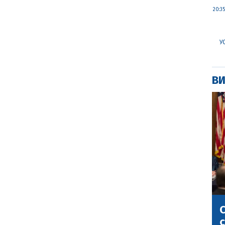
20:35
У
ВИ
С
с