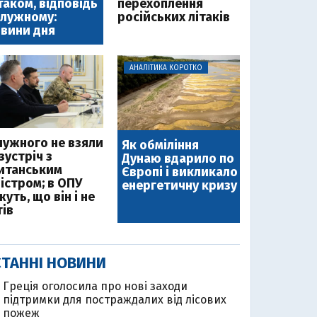
таком, відповідь
перехоплення
лужному:
російських літаків
вини дня
АНАЛІТИКА КОРОТКО
лужного не взяли
Як обміління
зустріч з
Дунаю вдарило по
итанським
Європі і викликало
ністром; в ОПУ
енергетичну кризу
уть, що він і не
тів
ТАННІ НОВИНИ
Греція оголосила про нові заходи
підтримки для постраждалих від лісових
пожеж