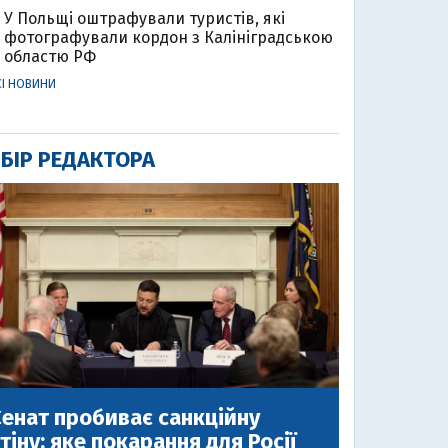
У Польщі оштрафували туристів, які
фотографували кордон з Калініградською
областю РФ
СІ НОВИНИ
БІР РЕДАКТОРА
енат пробиває санкційну
тіну: яке покарання для Росії