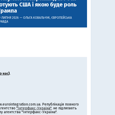
отують США і якою буде роль
Трампа
9 ЛИПНЯ 2026 —
ОЛЬГА КОВАЛЬЧУК
, ЄВРОПЕЙСЬКА
РАВДА
о нас
)
.
eurointegration.com.ua. Републікація повного
 агентство
"Інтерфакс-Україна"
, не підлягають
 агентства "Інтерфакс-Україна".