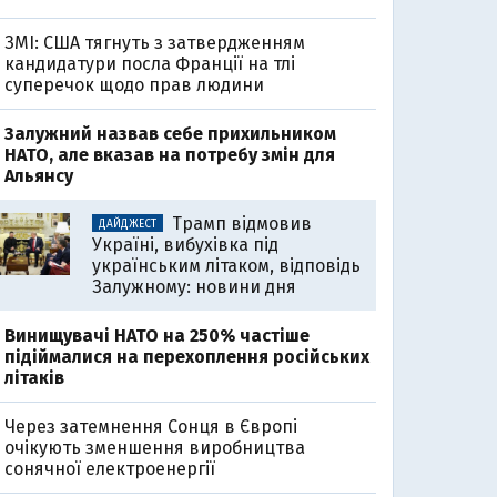
ЗМІ: США тягнуть з затвердженням
кандидатури посла Франції на тлі
суперечок щодо прав людини
Залужний назвав себе прихильником
НАТО, але вказав на потребу змін для
Альянсу
Трамп відмовив
ДАЙДЖЕСТ
Україні, вибухівка під
українським літаком, відповідь
Залужному: новини дня
Винищувачі НАТО на 250% частіше
підіймалися на перехоплення російських
літаків
Через затемнення Сонця в Європі
очікують зменшення виробництва
сонячної електроенергії