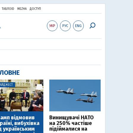
ТАБЛОID
MEZHA
ДОСТУП
УКР
РУС
ENG
ЛОВНЕ
АЙДЖЕСТ
амп відмовив
Винищувачі НАТО
раїні, вибухівка
на 250% частіше
д українським
підіймалися на