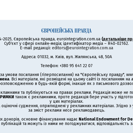
4-2025, Європейська правда, eurointegration.com.ua
(
детальніше пр
Суб'єкт у сфері онлайн-медіа; ідентифікатор медіа – R40-02162.
E-mail редакції:
editors@eurointegration.com.ua
Адреса: 01032, м. Київ, вул. Жилянська, 48, 50А
Телефон: +380 95 641 22 07
а умови посилання (гіперпосилання) на "Європейську правду", www.
нена
. Всі матеріали, які розміщені на цьому сайті із посиланням на
озповсюдженню в будь-якій формі, інакше як з письмового дозволу
кламними та публікуються на правах реклами. Редакція може не под
ТРИМКИ
також є рекламними, проте редакція бере участь у підготов
у цих матеріалах.
а оціночні судження, оприлюднені у рекламних матеріалах. Згідно 
за зміст реклами несе рекламодавець.
х донорів, основне фінансування надає
National Endowment for D
публікацій та можуть із ними не погоджуватися, відповідальність 