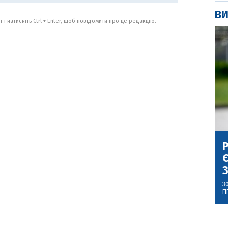
ВИ
 і натисніть Ctrl + Enter, щоб повідомити про це редакцію.
Р
Є
З
3
П