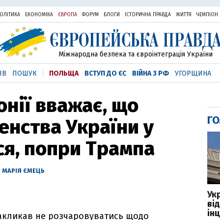
ОЛІТИКА
ЕКОНОМІКА
ЄВРОПА
ФОРУМ
БЛОГИ
ІСТОРИЧНА ПРАВДА
ЖИТТЯ
ЧЕМПІОН
Міжнародна безпека та євроінтеграція України
ІВ
ПОШУК
ПОЛЬЩА
ВСТУП ДО ЄС
ВІЙНА З РФ
УГОРЩИНА
онії вважає, що
ГО
енства України у
я, попри Трампа
—
МАРІЯ ЄМЕЦЬ
Ук
ві
ін
закликав не розчаровуватись щодо