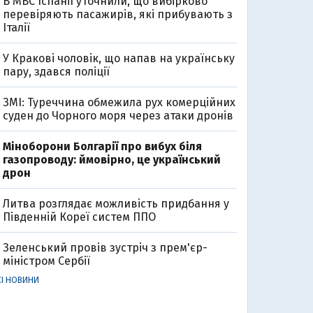
В МВС Іспанії уточнили, що вибірково
перевіряють пасажирів, які прибувають з
Італії
У Кракові чоловік, що напав на українську
пару, здався поліції
ЗМІ: Туреччина обмежила рух комерційних
суден до Чорного моря через атаки дронів
Міноборони Болгарії про вибух біля
газопроводу: ймовірно, це український
дрон
Литва розглядає можливість придбання у
Південній Кореї систем ППО
Зеленський провів зустріч з прем'єр-
міністром Сербії
СІ НОВИНИ