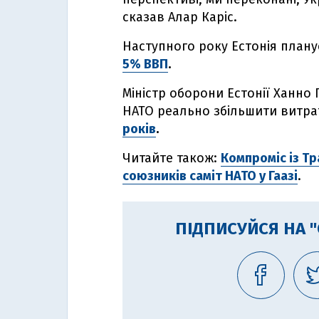
сказав Алар Каріс.
Наступного року Естонія плану
5% ВВП
.
Міністр оборони Естонії Ханно
НАТО реально збільшити витра
років
.
Читайте також:
Компроміс із Тр
союзників саміт НАТО у Гаазі
.
ПІДПИСУЙСЯ НА 