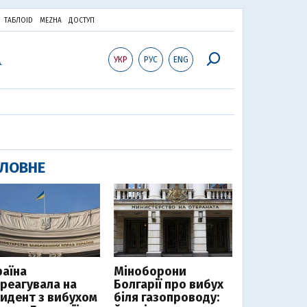
ТАБЛОID
MEZHA
ДОСТУП
УКР
РУС
ENG
ЛОВНЕ
раїна
Міноборони
дреагувала на
Болгарії про вибух
цидент з вибухом
біля газопроводу: