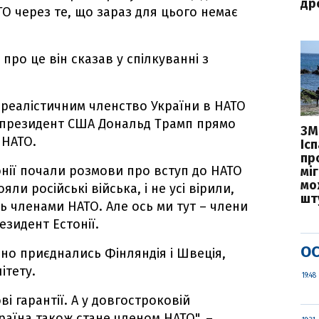
дро
ТО через те, що зараз для цього немає
про це він сказав у спілкуванні з
н реалістичним членство України в НАТО
и президент США Дональд Трамп прямо
ЗМ
 НАТО.
Іс
пр
онії почали розмови про вступ до НАТО
міг
мо
яли російські війська, і не усі вірили,
шт
ть членами НАТО. Але ось ми тут – члени
резидент Естонії.
ОС
но приєднались Фінляндія і Швеція,
ітету.
19:48
ві гарантії. А у довгостроковій
раїна також стане членом НАТО", –