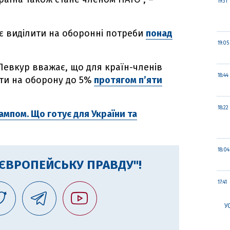
19:31
є виділити на оборонні потреби
понад
19:05
 Певкур вважає, що для країн-членів
18:44
ти на оборону до 5%
протягом п’яти
18:22
ампом. Що готує для України та
18:04
"ЄВРОПЕЙСЬКУ ПРАВДУ"!
17:41
У