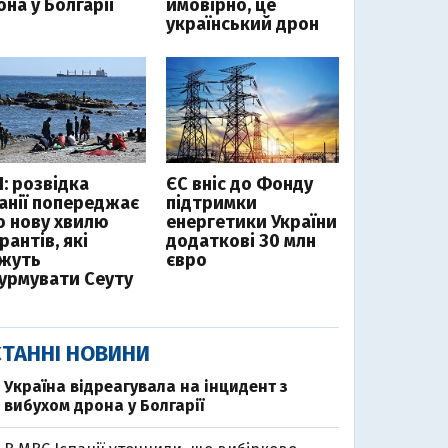
на у Болгарії
ймовірно, це
український дрон
І: розвідка
ЄС вніс до Фонду
панії попереджає
підтримки
о нову хвилю
енергетики України
рантів, які
додаткові 30 млн
жуть
євро
урмувати Сеуту
ТАННІ НОВИНИ
Україна відреагувала на інцидент з
вибухом дрона у Болгарії