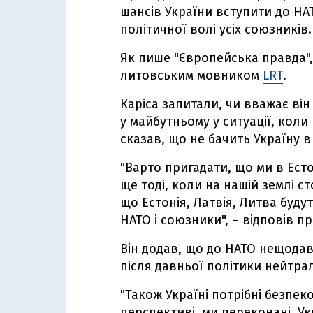
шансів України вступити до НА
політичної волі усіх союзників.
Як пише "Європейська правда", 
литовським мовником
LRT
.
Каріса запитали, чи вважає ві
у майбутньому у ситуації, кол
сказав, що не бачить Україну в
"Варто пригадати, що ми в Ест
ще тоді, коли на нашій землі сто
що Естонія, Латвія, Литва буду
НАТО і союзники", – відповів п
Він додав, що до НАТО нещодав
після давньої політики нейтрал
"Також Україні потрібні безпеко
перспективі, ми переконані, Ук