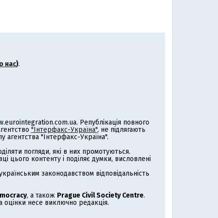
о нас
)
.
eurointegration.com.ua. Републікація повного
 агентство
"Інтерфакс-Україна"
, не підлягають
 агентства "Інтерфакс-Україна".
іляти погляди, які в них промотуються.
ці цього контенту і поділяє думки, висловлені
з українським законодавством відповідальність
emocracy
, а також
Prague Civil Society Centre
.
за оцінки несе виключно редакція.