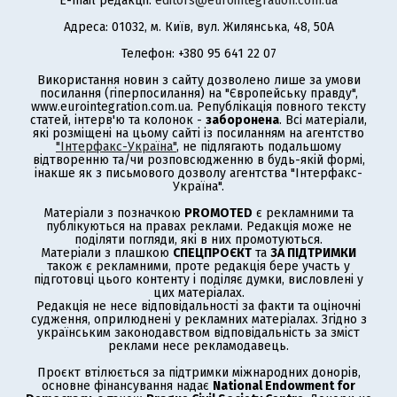
E-mail редакції:
editors@eurointegration.com.ua
Адреса: 01032, м. Київ, вул. Жилянська, 48, 50А
Телефон: +380 95 641 22 07
Використання новин з сайту дозволено лише за умови
посилання (гіперпосилання) на "Європейську правду",
www.eurointegration.com.ua. Републікація повного тексту
статей, інтерв'ю та колонок -
заборонена
. Всі матеріали,
які розміщені на цьому сайті із посиланням на агентство
"Інтерфакс-Україна"
, не підлягають подальшому
відтворенню та/чи розповсюдженню в будь-якій формі,
інакше як з письмового дозволу агентства "Інтерфакс-
Україна".
Матеріали з позначкою
PROMOTED
є рекламними та
публікуються на правах реклами. Редакція може не
поділяти погляди, які в них промотуються.
Матеріали з плашкою
СПЕЦПРОЄКТ
та
ЗА ПІДТРИМКИ
також є рекламними, проте редакція бере участь у
підготовці цього контенту і поділяє думки, висловлені у
цих матеріалах.
Редакція не несе відповідальності за факти та оціночні
судження, оприлюднені у рекламних матеріалах. Згідно з
українським законодавством відповідальність за зміст
реклами несе рекламодавець.
Проєкт втілюється за підтримки міжнародних донорів,
основне фінансування надає
National Endowment for